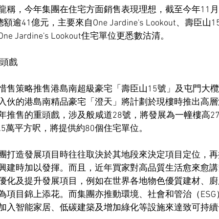
龍稱，今年集團在住宅方面銷售表現理想，截至今年11
逾41億元，主要來自One Jardine's Lookout、壽臣
 Jardine's Lookout住宅單位更悉數沽清。
重頭戲
惜售策略推售港島南超級豪宅「壽臣山15號」及屯門大
入伙的港島南精品豪宅「澄天」將計劃於現樓時推出高層
年推售的重頭戲，涉及般咸道28號，將發展為一幢樓高2
.5萬平方呎，將提供約80個住宅單位。
團打造發展項目時往往取決於其地段來決定項目定位，再
興建時加以發揮。而且，近年買家對高品質生活愈來愈講
優化及提升發展項目，例如在世界各地物色優質建材、廚
為項目錦上添花。而集團亦推動環境、社會和管治（ESG
加入智能家居、低碳建築及增加綠化等設施來達致可持續