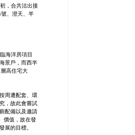
月初，合共沽出接
山15號、澄天、半
欖臨海洋房項目
海景戶，而西半
7層高住宅大
按周遭配套、環
究，故此會嘗試
廁配備以及邀請
）價值，故在發
發展的目標。