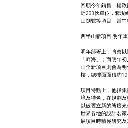
回顧今年銷售，楊政
近200伙單位，套現總額
山捌號等項目，當中One
西半山新項目 明年
明年部署上，將會以
「畔海」；而明年初
山全新項目則會為明
樓，總樓面面積約10
項目特點上，他指集
境及特色，在規劃及
以破舊立新的態度來
世界各地的設計名家
展項目時積極研究及