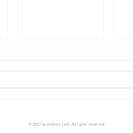
大埔上然享翠綠景營造悠然山
佐敦
居氛圍 [香港經濟日報] 2026-
售意
08-06
日報]
萬科香港旗下大埔上然已屆現樓，
政府
項目設兩個現樓示範單位。其中一
生名
個四房單位以淺木色為主調，睡房
吸引
與客廳同向，均享翠綠山景，營造
街9
一個悠然的山居生活氛圍。 該單
千萬
位位於第2座17樓A1室，屬四房連
元。
套房間隔。實用面積873平方呎，
級資
連39平方呎的露台及工作平台，
委託
© 2022 by enblocc.com. All rights reserved.
面向東南，引入充沛自然光綫及翠
為佐
綠山景，令空間明亮通透。 客飯
地標