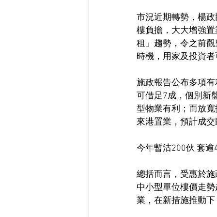
市況近期轉勢，楊政
樓負擔，大大增強置
租」趨勢，令之前觀
時機，用家及投資者
施政報告公布多項有
可借足7成，個別新
型物業有利；而放寬
來港置業，預計成交
今年暫沽200伙 套逾
總括而言，受惠於施
中小型單位樓價走勢
業，在新措施推動下