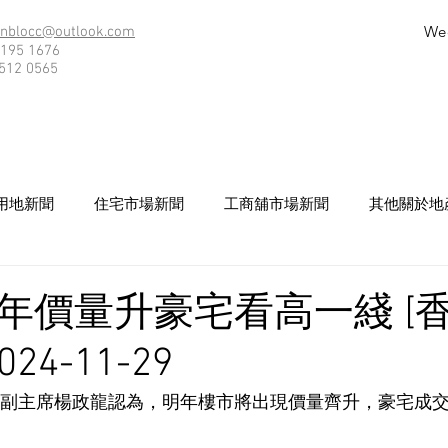
We
nblocc@outlook.com
195 1676
512 0565
用地新聞
住宅市場新聞
工商舖市場新聞
其他關於地
年價量升豪宅看高一綫 [
24-11-29
3） 副主席楊政龍認為，明年樓市將出現價量齊升，豪宅成