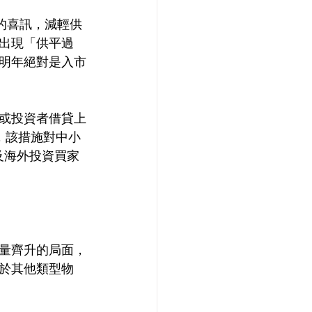
的喜訊，減輕供
出現「供平過
明年絕對是入市
或投資者借貸上
，該措施對中小
及海外投資買家
量齊升的局面，
於其他類型物