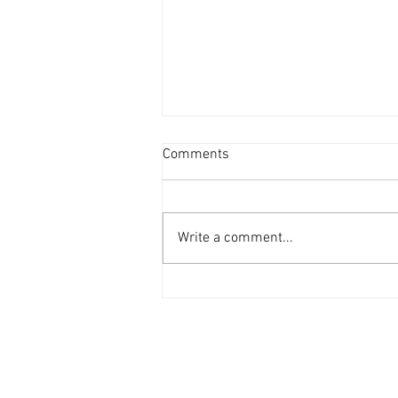
新盤平均面積見回升 [香港經
Comments
濟日報] 2026-08-06
港府正編制首份五年規劃，早前本
報社論就提到房屋部分，五年規劃
Write a comment...
的房屋指標不應只停留於「興建多
少個單位」的數量層面，而應涵蓋
人均居住面積、公營房屋質素標準
等指標。 早前有機構發表報告指
出，香港住宅平均面積過去30年
不升反降，未來經濟學院報告當中
提到，香港平均住戶人數由1995
年約3.6人，下降至2024年約2.6