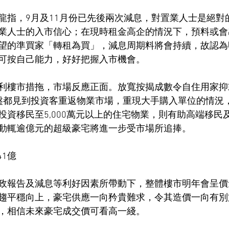
龍指，9月及11月份已先後兩次減息，對置業人士是絕對
業人士的入市信心；在現時租金高企的情況下，預料或會
望的準買家「轉租為買」，減息周期料將會持續，故認為
可按自己能力，好好把握入市機會。
利樓市措拖，市場反應正面。放寬按揭成數令自住用家抑
盤都見到投資客重返物業市場，重現大手購入單位的情況
投資移民至5,000萬元以上的住宅物業，則有助高端移民
動輒逾億元的超級豪宅將進一步受市場所追捧。
41億
政報告及減息等利好因素所帶動下，整體樓市明年會呈價
趨平穩向上，豪宅供應一向矜貴難求，令其造價一向有別
，相信未來豪宅成交價可看高一綫。