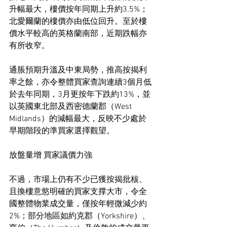
升幅最大，樓價按年同期上升約3.5%；
北愛爾蘭的樓價亦由低位回升。至於樓
價水平較高的英格蘭南部，近期跌幅亦
有所收窄。
通脹預期升溫及中東局勢，推高按揭利
率之餘，亦令整體買家查詢連續3個月低
於去年同期，3月更按年下跌約13%，並
以英國東北部及西密德蘭郡（West 
Midlands）的減幅最大，反映不少處於
早期階段的準買家選擇觀望。
放盤量增 買家議價力強
不過，市場上仍有不少已獲按揭批核、
且換樓意慾明確的買家支撑大市，令全
國整體物業成交量，僅按年輕微減少約
2%；部分地區如約克郡（Yorkshire）、