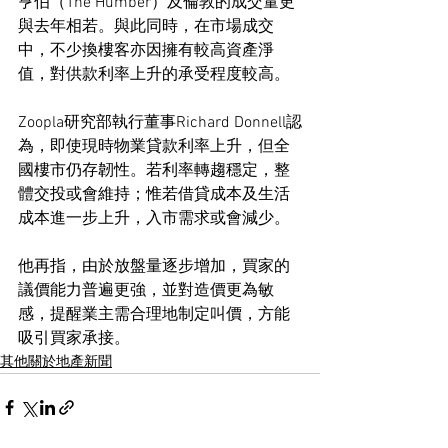
亨伯（The Humber）及倫敦的成交量更
與去年相若。與此同時，在市場成交
中，不少換樓客亦因擁有較高資產淨
值，對供款利率上升的承受程度較高。
Zoopla研究部執行董事Richard Donnell認
為，即使現時物業貸款利率上升，但全
國樓市仍存韌性。若利率轉趨穩定，整
體交投或會維持；惟若借貸成本及生活
成本進一步上升，入市需求或會減少。
他再指，由於放盤量逐步增加，買家的
議價能力普遍更強，並對造價更為敏
感，提醒業主需合理地制定叫價，方能
吸引買家承接。
其他關於地產新聞