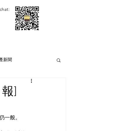
chat:
產新聞
報]
仍一般。