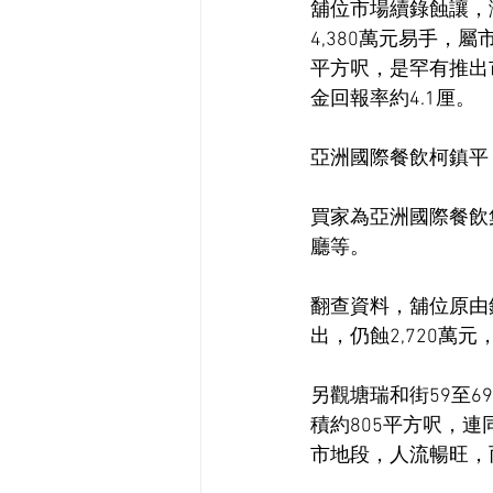
舖位市場續錄蝕讓，灣
4,380萬元易手，
平方呎，是罕有推出
金回報率約4.1厘。
亞洲國際餐飲柯鎮平
買家為亞洲國際餐飲
廳等。
翻查資料，舖位原由錦
出，仍蝕2,720萬
另觀塘瑞和街59至6
積約805平方呎，連
市地段，人流暢旺，