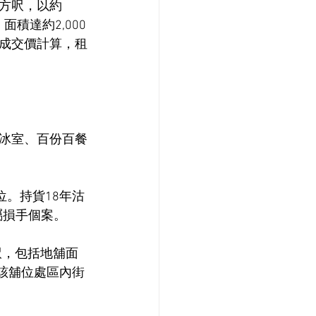
平方呎，以約
積達約2,000
成交價計算，租
冰室、百份百餐
位。持貨18年沽
屬損手個案。
呎，包括地舖面
。該舖位處區內街