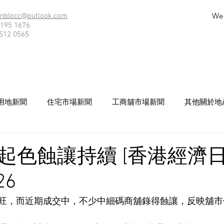
We
nblocc@outlook.com
195 1676
512 0565
用地新聞
住宅市場新聞
工商舖市場新聞
其他關於地
起色蝕讓持續 [香港經濟日
26
旺，而近期成交中，不少中細碼商舖錄得蝕讓，反映舖市