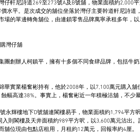
仔軒尼詩道269至273號A及B號舖，物業面積約2,000
屬市價水平。是次成交的舖位坐落於灣仔主要幹道軒尼詩道，面
市場的單邊轉角舖位，由連鎖零售品牌萬寧承租多年，以
 購灣仔舖
集團創辦人柯鎮平，擁有十多個不同食肆品牌，包括牛奶
華實業楊奮彬持有，他於2008年，以7,100萬元購入舖
元，蝕幅高達38%。事實上，楊奮彬近一年積極沽舖，不少
9號永輝樓地下D號舖連閣樓易手，物業面積約1,794平方
同入則閣樓及天井面積約989平方呎，以3,600萬元沽出
而舖位現由包點店租用，月租約12萬元，回報率約4厘。