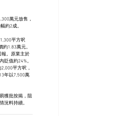
,300萬元放售，
蝕幅約2成。
300平方呎
約1.83萬元。
回報。原業主於
期內貶值約24%。
2,000平方呎，
年以7,500萬
易獲批按揭，阻
情況料持續。