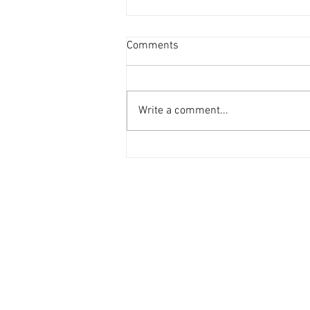
資產重估派Vs防守現金流派
Comments
[香港經濟日報] 2026-08-07
2026年第二季的大額物業投資市
場，正迎來近年少見的「雙軌定
Write a comment...
價」新局。 隨着高息環境逐漸被
市場消化，機構資金與實力買家對
資產的挑剔度顯著提升，但在交投
表現上卻展現出極其清晰的分流：
一邊是具備強勁現金流、營運模式
成熟的學生宿舍；另一邊則是位於
港島核心區、當前回報不高，但呎
價已被打至歷史低位（甚至接近重
置成本）的全幢商廈。這兩類物業
在第二季尾的集中成交，不僅為市
場訂立了新的交易基準，更揭示了
不同資本在