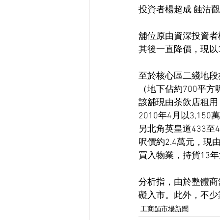
投資者楊超成 蝕沽
舖位原由資深投資者楊
其後一直降價，現以3
至於核心區二綫地段亦
（地下佔約700平方
該舖現由茶飲店租用
2010年4月以3,1
另北角英皇道433至4
呎價約2.4萬元，現由
買入物業，持貨13年沽
分析指，由於整體商
礙入市。此外，不少
工商舖市場新聞