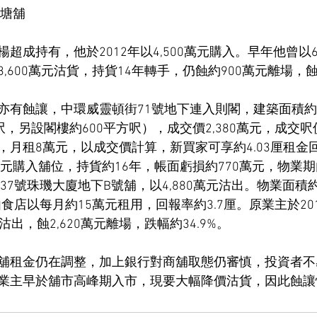
觀塘舖
超成持有，他於2012年以4,500萬元購入。早年他曾以6
,600萬元沽貨，持貨14年轉手，仍蝕約900萬元離場，
有蝕讓，中環威靈頓街71號地下連入則閣，建築面積約1,
呎，另設閣樓約600平方呎），成交價2,380萬元，成交呎價
，月租8萬元，以成交價計算，新買家可享約4.03厘租金
50萬元購入舖位，持貨約16年，帳面虧損約770萬元，物業
37號珠璣大廈地下B號舖，以4,880萬元沽出。物業面積約
食店以每月約15萬元租用，回報率約3.7厘。原業主於2013
出，蝕2,620萬元離場，跌幅約34.9%。
舖租金仍在調整，加上銀行對商舖取態仍審慎，投資者不
業主早於舖市高峰期入市，現要大幅降價沽貨，因此蝕讓