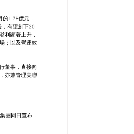
1.78億元，
，有望創下20
溢利顯著上升，
場；以及營運效
行董事，直接向
，亦兼管理美聯
，集團同日宣布，