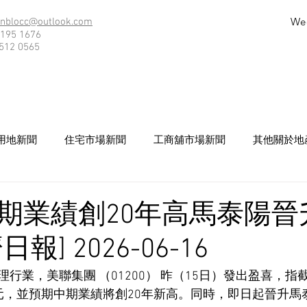
We
nblocc@outlook.com
195 1676
512 0565
用地新聞
住宅市場新聞
工商舖市場新聞
其他關於地
期業績創20年高馬泰陽晉升
報] 2026-06-16
行業，美聯集團 （01200） 昨（15日）發出盈喜，指
元，並預期中期業績將創20年新高。同時，即日起晉升馬