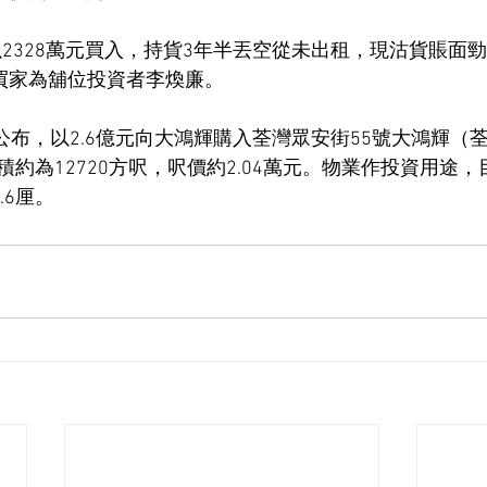
月以2328萬元買入，持貨3年半丟空從未出租，現沽貨賬面勁
，買家為舖位投資者李煥廉。
）公布，以2.6億元向大鴻輝購入荃灣眾安街55號大鴻輝（
約為12720方呎，呎價約2.04萬元。物業作投資用途
.6厘。