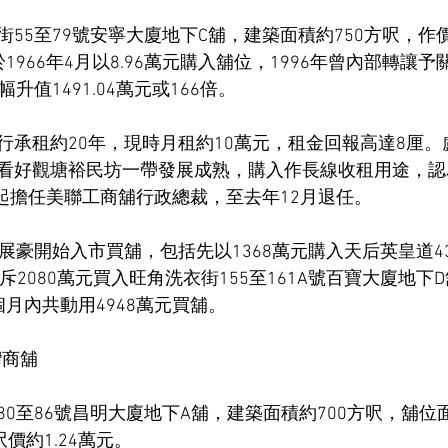
55至79號安寧大廈地下C舖，建築面積約750方呎，作價
1966年4月以8.96萬元購入舖位，1996年曾內部轉讓
升值1491.04萬元或166倍。
行承租約20年，現時月租約10萬元，租金回報高達8厘
看好觀塘裕民坊一帶發展成熟，購入作長線收租用途，認
月起擔任美聯工商舖行政總裁，至去年12月退任。
展豪開始入市買舖，包括先以1368萬元購入天后英皇道4
斥2080萬元買入旺角洗衣街155至161A號百寶大廈地下
月內共動用4948萬元買舖。
灣商舖
0至86號昌明大廈地下A舖，建築面積約700方呎，舖位
價約1.24萬元。