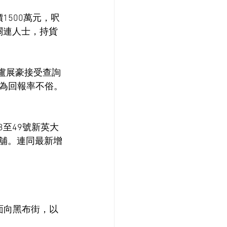
1500萬元，呎
予關連人士，持貨
。盧展豪接受查詢
為回報率不俗。
3至49號新英大
D舖。連同最新增
面向黑布街，以