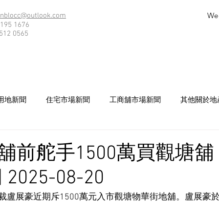
We
nblocc@outlook.com
195 1676
512 0565
用地新聞
住宅市場新聞
工商舖市場新聞
其他關於地
舖前舵手1500萬買觀塘舖 
025-08-20
裁盧展豪近期斥1500萬元入市觀塘物華街地舖。盧展豪