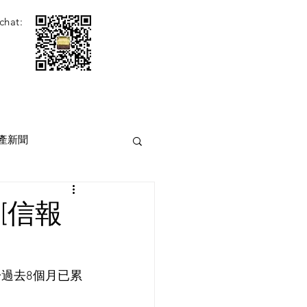
chat:
產新聞
[信報
於過去8個月已累