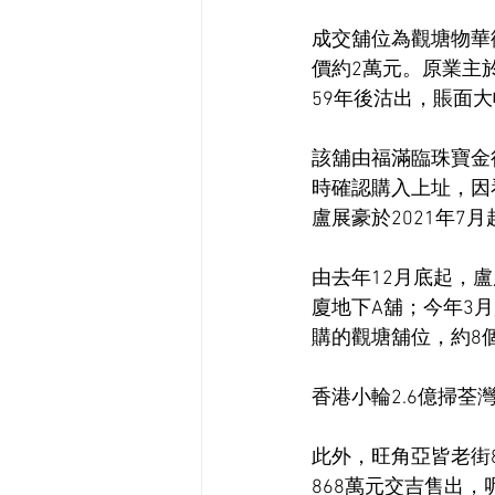
成交舖位為觀塘物華街
價約2萬元。原業主於
59年後沽出，賬面大幅
該舖由福滿臨珠寶金
時確認購入上址，因
盧展豪於2021年7
由去年12月底起，盧
廈地下A舖；今年3月
購的觀塘舖位，約8個
香港小輪2.6億掃荃
此外，旺角亞皆老街8
868萬元交吉售出，呎