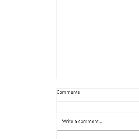
資產重估派Vs防守現金流派
Comments
[香港經濟日報] 2026-08-07
2026年第二季的大額物業投資市
場，正迎來近年少見的「雙軌定
Write a comment...
價」新局。 隨着高息環境逐漸被
市場消化，機構資金與實力買家對