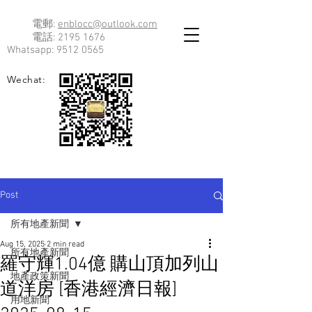
電郵:
enblocc@outlook.com
電話:
2195 1676
Whatsapp:
9512 0565
Wechat:
Post
所有地產新聞
Aug 15, 2025
2 min read
所有地產新聞
羅守輝1.04億 購山頂加列山
地產政策新聞
道洋房 [香港經濟日報]
用地新聞