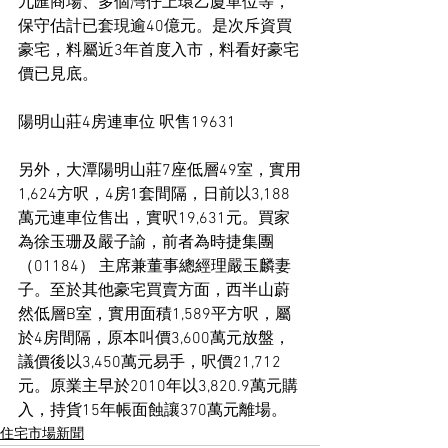
九匯商場、多個灣仔上環乙廈單位等，
保守估計已套現逾40億元。是次斥資買
豪宅，料屬近3年首度入市，料看好豪宅
價已見底。
陽明山莊4房連車位 呎售19631
另外，大潭陽明山莊7座低層49室，實用
1,624方呎，4房1套間隔，日前以3,188
萬元連車位售出，實呎19,631元。買家
為徐玉珊及嚴子諭，前者為時捷集團 
（01184） 主席兼董事總經理嚴玉麟妻
子。至於其他豪宅買賣方面，西半山蔚
然低層B室，實用面積1,589平方呎，屬
於4房間隔，原本叫價3,600萬元放盤，
議價後以3,450萬元易手，呎價21,712
元。原業主早於2010年以3,820.9萬元購
入，持貨15年帳面蝕讓370萬元離場。
住宅市場新聞