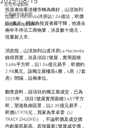
2025-08-15
住宅市場新聞
投資者由看淡樓市轉為睇好，山頂加列
工商舖市場新聞
山道La Hacienda洋房以1.04億沽，呎價
近3萬元，買家為投資者羅守輝，他過去
其他關於地產新聞
兩年不停沽工商物業，涉及數十億元，
現重新入市。
消息指，山頂加列山道洋房La Hacienda
錄得買賣，涉及項目2號屋，實用面積
3,486平方呎，以1.04億元易手，呎價約
2.98萬元。該獨立屋樓高4層，4房（2套
房）間隔，設兩車位。
翻查資料，該項目的獨立屋成交，已為
2020年，項目3號屋實用面積3,457平方
呎，望港島南區景，以2.35億元易手，
呎價67,978元，買家為李卓霏（LI 
TRACY ZHUOFEI），不論呎價及成交價
均創屋苑新高。若按最新2號屋成交價，