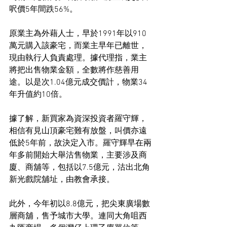
呎價5年間跌56%。
原業主為外藉人士，早於1991年以910
萬元購入該豪宅，而業主早年已離世，
現由執行人負責處理。據代理指，業主
將把出售物業金額，全數將作慈善用
途。以是次1.04億元成交價計，物業34
年升值約10倍。
據了解，新買家為資深投資者羅守輝，
相信有見山頂豪宅難有放盤，叫價亦遠
低於5年前，故決定入市。羅守輝早在兩
年多前開始大舉沽售物業，主要涉及商
廈、商舖等，包括以7.5億元，沽出北角
新光戲院舖址，由教會承接。
此外，今年初以8.8億元，把尖東廣場數
層商舖，售予城市大學。連同大角咀西