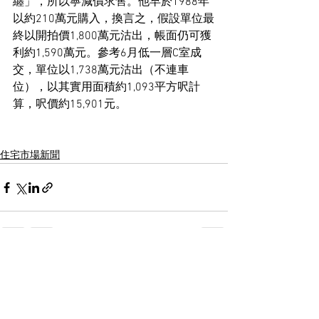
纏」，所以寧減價求售。他早於1988年
以約210萬元購入，換言之，假設單位最
終以開拍價1,800萬元沽出，帳面仍可獲
利約1,590萬元。參考6月低一層C室成
交，單位以1,738萬元沽出（不連車
位），以其實用面積約1,093平方呎計
算，呎價約15,901元。
住宅市場新聞
See All
Recent Posts