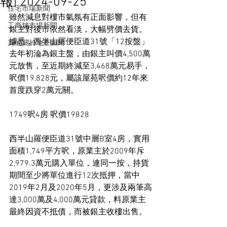
報] 2024-09-25
住宅市場新聞
雖然減息對樓市氣氛有正面影響，但有
工商舖市場新聞
銀主對後市依然看淡，大幅劈價去貨。
據悉，西半山羅便臣道31號「12按盤」
其他關於地產新聞
去年初淪為銀主盤，由銀主叫價4,500萬
元放售，至近期終減至3,468萬元易手，
呎價19,828元，屬該屋苑呎價約12年來
首度跌穿2萬元關。
1749呎4房 呎價19828
西半山羅便臣道31號中層B室4房，實用
面積1,749平方呎，原業主於2009年斥
2,979.3萬元購入單位，連同一按，持貨
期間至少將單位進行12次抵押，當中
2019年2月及2020年5月，更涉及兩筆高
達3,000萬及4,000萬元貸款，料原業主
最終因資不抵債，而被銀主收樓出售。