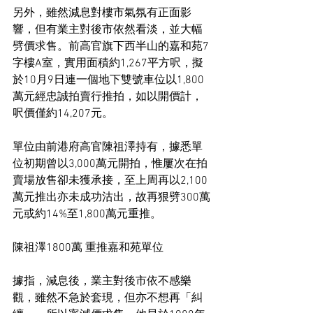
另外，雖然減息對樓市氣氛有正面影
響，但有業主對後市依然看淡，並大幅
劈價求售。前高官旗下西半山的嘉和苑7
字樓A室，實用面積約1,267平方呎，擬
於10月9日連一個地下雙號車位以1,800
萬元經忠誠拍賣行推拍，如以開價計，
呎價僅約14,207元。
單位由前港府高官陳祖澤持有，據悉單
位初期曾以3,000萬元開拍，惟屢次在拍
賣場放售卻未獲承接，至上周再以2,100
萬元推出亦未成功沽出，故再狠劈300萬
元或約14%至1,800萬元重推。
陳祖澤1800萬 重推嘉和苑單位
據指，減息後，業主對後市依不感樂
觀，雖然不急於套現，但亦不想再「糾