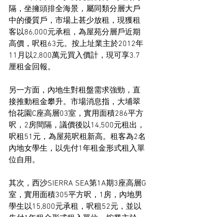
隔，坐擁頭排全海景，屬同類分層大戶
中的優質戶，市場上甚少放租，現獲租
客以86,000元承租，為屋苑分層戶近期
高價，呎租63元。按上址業主於2012年
11月以2,800萬元買入價計，現可享3.7
厘租金回報。
另一方面，內地生對租盤需求強勁，直
接推動租金攀升。市場消息指，大埔翠
怡花園C座高層03室，實用面積286平方
呎，2房間隔，議價後以14,500元租出，
呎租51元，為屋苑呎租新高。租客為2名
內地女學生，以先付1年租金形式租入單
位自用。
其次，西沙SIERRA SEA第1A期3座高層G
室，實用面積305平方呎，1房，內地男
學生以15,800元承租，呎租52元，並以