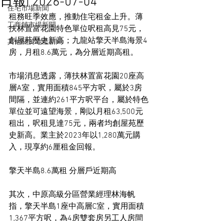
日報] 2026-07-04
住宅市場新聞
租務旺季效應，推動住宅租金上升。薄
工商舖市場新聞
扶林置富花園特色單位呎租高見75元，
創屋苑歷史新高；九龍站擎天半島海景4
其他關於地產新聞
房，月租8.6萬元，為分層近期高租。
市場消息透露，薄扶林置富花園20座高
層A室，實用面積845平方呎，屬於3房
間隔，並連約261平方呎平台，屬於特色
單位並可遠望海景，剛以月租63,500元
租出，呎租見達75元，兩者均創屋苑歷
史新高。業主於2023年以1,280萬元購
入，現享約6厘租金回報。
擎天半島8.6萬租 分層戶近期高
其次，中原高級分區營業經理林海帆
指，擎天半島1座中高層C室，實用面積
1,367平方呎，為4房雙套房另工人房間