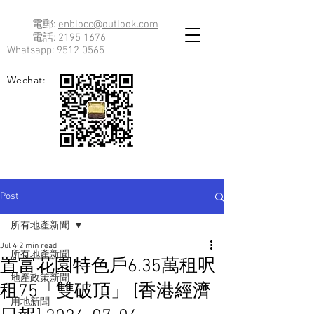
電郵:
enblocc@outlook.com
電話:
2195 1676
Whatsapp:
9512 0565
Wechat:
Post
所有地產新聞
Jul 4
2 min read
所有地產新聞
置富花園特色戶6.35萬租呎
地產政策新聞
租75「雙破頂」 [香港經濟
用地新聞