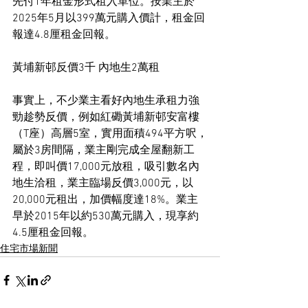
先付1年租金形式租入單位。按業主於
2025年5月以399萬元購入價計，租金回
報達4.8厘租金回報。
黃埔新邨反價3千 內地生2萬租
事實上，不少業主看好內地生承租力強
勁趁勢反價，例如紅磡黃埔新邨安富樓
（T座）高層5室，實用面積494平方呎，
屬於3房間隔，業主剛完成全屋翻新工
程，即叫價17,000元放租，吸引數名內
地生洽租，業主臨場反價3,000元，以
20,000元租出，加價幅度達18%。業主
早於2015年以約530萬元購入，現享約
4.5厘租金回報。
住宅市場新聞