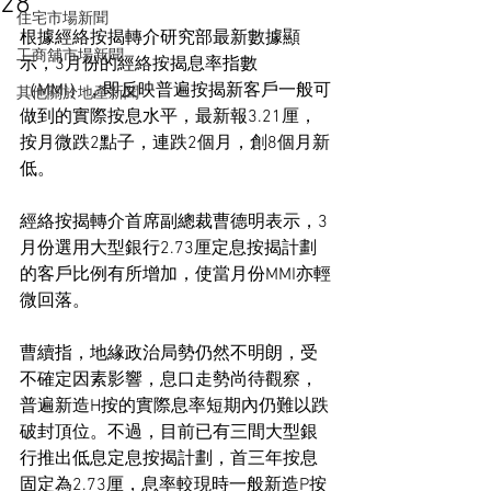
28
住宅市場新聞
根據經絡按揭轉介研究部最新數據顯
工商舖市場新聞
示，3月份的經絡按揭息率指數
（MMI），即反映普遍按揭新客戶一般可
其他關於地產新聞
做到的實際按息水平，最新報3.21厘，
按月微跌2點子，連跌2個月，創8個月新
低。
經絡按揭轉介首席副總裁曹德明表示，3
月份選用大型銀行2.73厘定息按揭計劃
的客戶比例有所增加，使當月份MMI亦輕
微回落。
曹續指，地緣政治局勢仍然不明朗，受
不確定因素影響，息口走勢尚待觀察，
普遍新造H按的實際息率短期內仍難以跌
破封頂位。不過，目前已有三間大型銀
行推出低息定息按揭計劃，首三年按息
固定為2.73厘，息率較現時一般新造P按