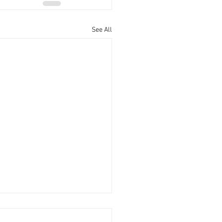
See All
全‧城滙高層遠山景 [香港