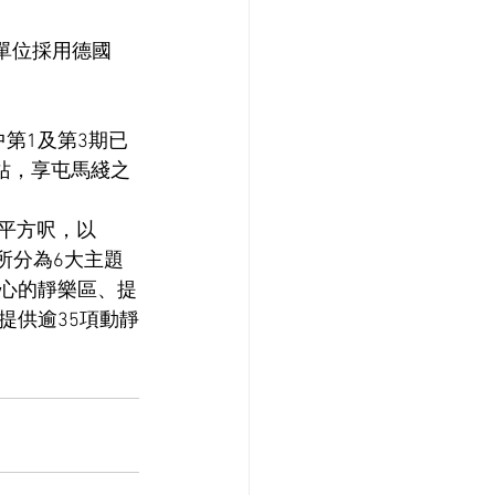
。單位採用德國
。
第1及第3期已
站，享屯馬綫之
萬平方呎，以
。會所分為6大主題
心的靜樂區、提
提供逾35項動靜