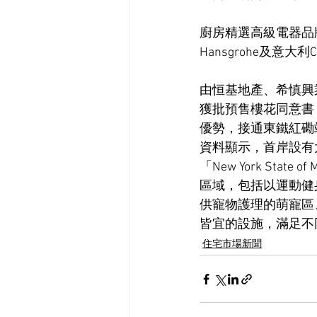
廚房精選高級電器品牌
Hansgrohe及意
由恒基地產、希慎興業
獲批預售樓花同意書
優勢，接通東鐵紅磡
資料顯示，首岸設有大
「New York St
區域，包括以運動健
供寵物護理的萌寵區
皆宜的設施，滿足不
住宅市場新聞