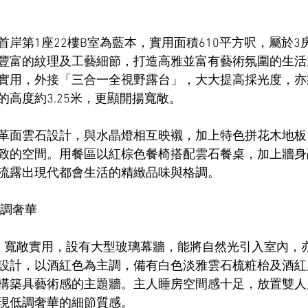
岸第1座22樓B室為藍本，實用面積610平方呎，屬於3
豐富的紋理及工藝細節，打造高雅並富有藝術氛圍的生活
實用，外接「三合一全視野露台」，大大提高採光度，亦
高度約3.25米，更顯開揚寬敞。
革面雲石設計，與水晶燈相互映襯，加上特色拼花木地板
致的空間。用餐區以紅棕色餐椅搭配雲石餐桌，加上牆身
流露出現代都會生活的精緻品味與格調。
低調奢華
，寬敞實用，設有大型玻璃幕牆，能將自然光引入室內，
設計，以酒紅色為主調，備有白色淡雅雲石梳粧枱及酒紅
構築具藝術感的主題牆。主人睡房空間感十足，放置雙人
現低調奢華的細節質感。