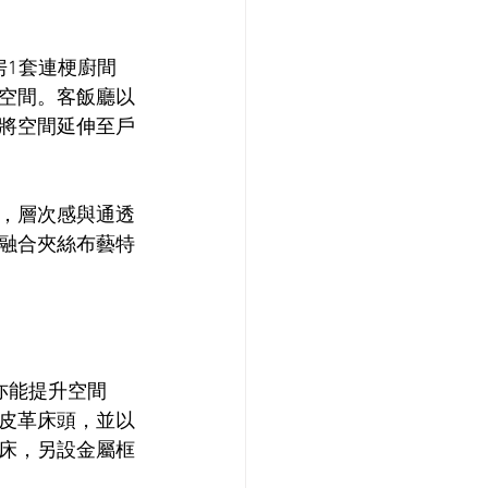
房1套連梗廚間
空間。客飯廳以
將空間延伸至戶
，層次感與通透
融合夾絲布藝特
亦能提升空間
皮革床頭，並以
床，另設金屬框