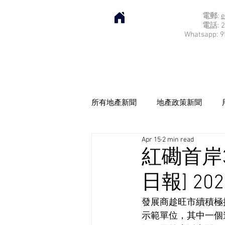
電郵:
e
電話: 2
Whatsapp: 9
所有地產新聞
地產政策新聞
Apr 15
2 min read
紅磡首岸
日報] 202
發展商趁旺市續積極
示範單位，其中一個