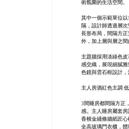
術氛圍的生活空間。
其中一個示範單位以首
隔，設計師透過層次
長形布局，間隔方正
外，加上層與層之間的
主題牆採用淡綠色皮
感交織，展現細膩雅
色鏡與雲石框設計，
主人房酒紅色主調 
3間睡房都間隔方正
感。主人睡房屬套房
香檳金綫條牆紙匠心
全高玻璃門衣櫃，體