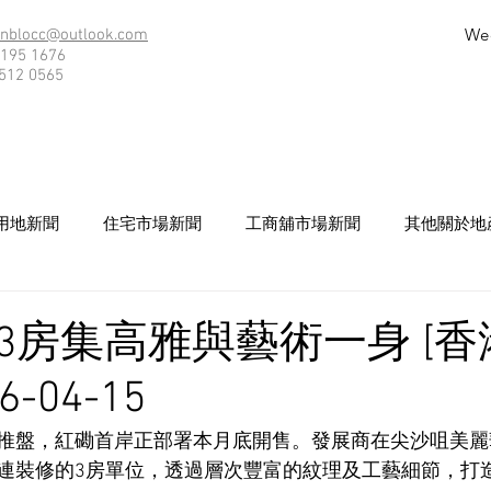
We
nblocc@outlook.com
195 1676
512 0565
用地新聞
住宅市場新聞
工商舖市場新聞
其他關於地
3房集高雅與藝術一身 [香
6-04-15
推盤，紅磡首岸正部署本月底開售。發展商在尖沙咀美麗
連裝修的3房單位，透過層次豐富的紋理及工藝細節，打