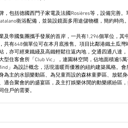
，包括德國西門子家電及法國Rosières等，設備完善
大利Catalano衛浴配備，並裝設鏡面多用途儲物櫃，簡約時尚
及帝國集團攜手發展的首岸，一共有1,296個單位，其中
，共有648個單位可在本月底推售。項目比鄰港鐵土瓜灣
站，亦可經東鐵綫及高鐵輕鬆往返內地，交通四通八達，
型住客會所「Club Vic」，連園林空間，佔地面積逾5
ate of Mind」為設計概念，活現溫暖而優雅的紐約建築風格
身為主的水韻樂動區、為兒童而設的森林童夢區、放鬆身
、適合聚會的的盛宴區，及主打娛樂休閒的動樂繽紛區，
同住戶的需要。