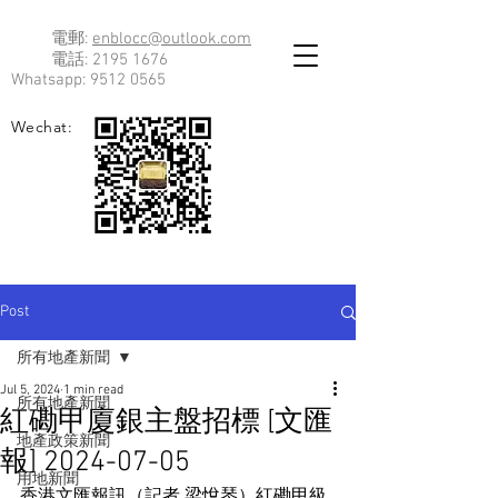
電郵:
enblocc@outlook.com
電話:
2195 1676
Whatsapp:
9512 0565
Wechat:
Post
所有地產新聞
Jul 5, 2024
1 min read
所有地產新聞
紅磡甲廈銀主盤招標 [文匯
地產政策新聞
報] 2024-07-05
用地新聞
香港文匯報訊（記者 梁悅琴）紅磡甲級