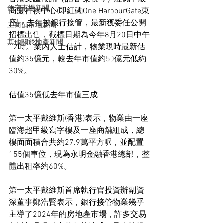
住宅市場新聞
商廈祥祺中心(即紅磡One HarbourGate東
座)，去年被銀行接管，最新獲委任公開
工商舖市場新聞
招標出售，截標日期為今年8月20日中午
其他關於地產新聞
12時。業內人士估計，物業現時最新估
值約35億元，較去年市值約50億元低約
30%。
估值35億低去年市值三成
第一太平戴維斯(香港)表示，物業由一座
臨海超甲級寫字樓及一座商舖組成，總
樓面面積合共約27.9萬平方呎，並配置
155個車位，現為永明金融香港總部，整
體出租率約60%。
第一太平戴維斯首席執行官投資辦副資
深董事鄭浩賢表示，銀行接管物業幾乎
主導了2024年的房地產市場，許多交易