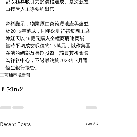
都以極具吸引力的價格達成。是次競投
由接管人主導要約出售。
資料顯示，物業原由會德豐地產興建並
於2016年落成，同年深圳祥祺集團主席
陳紅天以45億元購入全幢商廈連商舖，
當時平均成交呎價約1.6萬元，以作集團
在港的總部及長期投資。該廈其後命名
為祥祺中心，不過最終於2023年3月遭
恒生銀行接管。
工商舖市場新聞
See All
Recent Posts