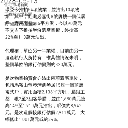
2026-05-13
住宅市場新聞
環亞今推拍54項物業，並沽出10項物
工商舖市場新聞
業，其中，紅磡必嘉街8號唐樓一個低層
戶，實用面積565平方呎，今以90萬元
其他關於地產新聞
不交吉下推拍半份遺產業權，終搶高
22%至110萬元沽出。
代理稱，單位另一半業權，目前由另一
遺產執行人所持有，惟具體情況未明，
整個單位的銀行估價則約320萬元。
是次物業拍賣會亦沽出兩項豪宅單位，
包括馬鞍山帝琴灣凱琴居15座一個頂層
複式戶，實用面積2,136平方呎，屬銀主
盤，獲2至3組客爭購，並由1,680萬元搶
高14%至1,910萬元沽出，呎價約8,942
元。是次造價較銀行估價2,911萬元，大
幅低出1,001萬元或約34%。