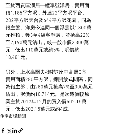
至於西貢匡湖居一幢單號洋房，實用面
積1,185平方呎，外連22平方呎平台、
282平方呎天台及644平方呎花園，同為
銀主盤。洋房今連同一個浮躉以1,800萬
元推拍，獲3至4組客爭購，並搶高22%
至2,190萬元沽出，較一般市價2,300萬
元，低出110萬元或約5%，呎價約
18,481元。
另外，上水高爾夫‧御苑7座中高層G室，
實用面積280平方呎，採開放式間隔，同
為銀主盤，由280萬元搶高7%至300萬元
沽出，呎價約10,714元。是次造價較原
業主於2017年12月的買入價502.15萬
元，低出202.15萬元或約4成。
住宅市場新聞