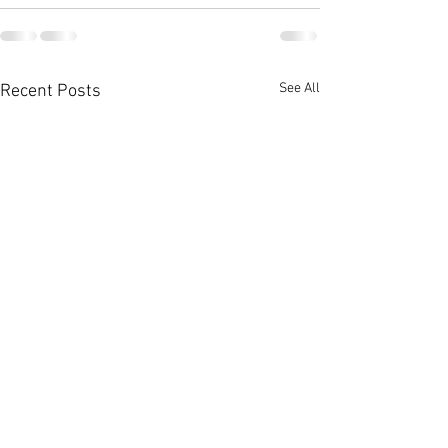
See All
Recent Posts
火炭星凱‧堤岸高層開揚景
白石角海鑽‧天