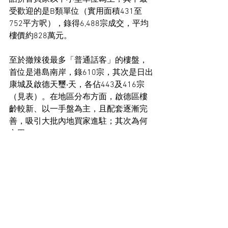
受歡迎的是B類單位（實用面積431至
752平方呎），錄得6,488宗成交，平均
樓價約828萬元。
至於撤辣後最多「普通話客」的樓盤，
首位是港島南岸，錄610宗，其次是日出
康城及啟德天璽‧天，各佔443及416宗
（見表）。在地區分布方面，啟德區樓
齡較新、以一手盤為主，且配套逐漸完
善，吸引大批內地買家進駐；其次為何
文田。
住宅市場新聞
地產政策新聞