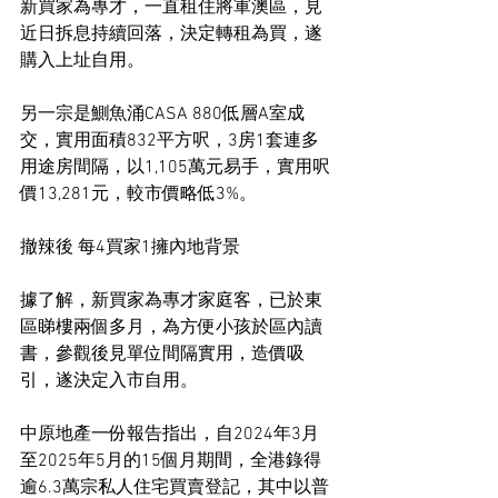
新買家為專才，一直租住將軍澳區，見
近日拆息持續回落，決定轉租為買，遂
購入上址自用。
另一宗是鰂魚涌CASA 880低層A室成
交，實用面積832平方呎，3房1套連多
用途房間隔，以1,105萬元易手，實用呎
價13,281元，較市價略低3%。
撤辣後 每4買家1擁內地背景
據了解，新買家為專才家庭客，已於東
區睇樓兩個多月，為方便小孩於區內讀
書，參觀後見單位間隔實用，造價吸
引，遂決定入市自用。
中原地產一份報告指出，自2024年3月
至2025年5月的15個月期間，全港錄得
逾6.3萬宗私人住宅買賣登記，其中以普