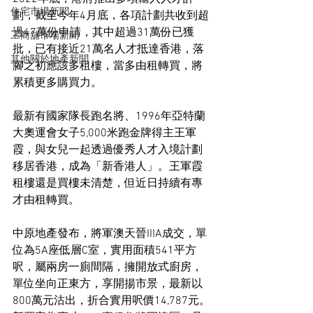
住宅市場新聞
劃，截至今年4月底，各項計劃共收到超
過47萬份申請，其中超過31萬份已獲
工商舖市場新聞
批，已有接近21萬名人才抵達香港，落
其他關於地產新聞
腳之初應該多租樓，當多由租轉買，將
累積更多購買力。
最新有國家隊長跑名將、1996年亞特蘭
大奧運會女子5,000米跑金牌得主王軍
霞，與女兒一起透過優秀人才入境計劃
移居香港，成為「新香港人」。王軍霞
租樓還是買樓未清楚，但近日持續有專
才由租轉買。
中原地產發布，將軍澳天晉IIIA成交，單
位為5A座低層C室，實用面積541平方
呎，屬兩房一廁間隔，擁開放式廚房，
單位坐向正東方，享開揚市景，最新以
800萬元沽出，折合實用呎價14,787元。