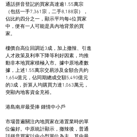
通話拼音登記的買家高達逾1.55萬宗
（包括一手7,361宗，二手8,188宗），
佔比約四分之一，顯示平均每4位買家
中，便有一人可能是具內地背景的買
家。
樓價自高位回調近3成，加上撤辣、引進
人才政策及利率下降等利好因素，均推
動非本地買家積極入市。據中原地產數
據，上述1.55萬宗交易涉及金額合共約
1,654億元，佔同期總成交額5,490億元
的3成，折算人均購買力達1,063萬元，
突顯內地客資金充裕。
港島南岸最受捧 鍾情中小戶
市場普遍關注內地買家在港置業時的單
位偏好。中原統計顯示，撤辣後，普通
話拼音買家以中小型單位為主，其中最