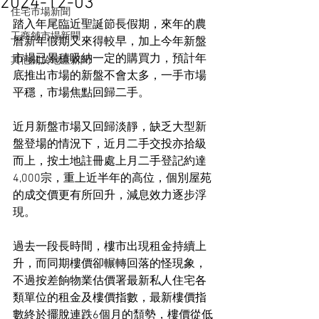
2024-12-03
住宅市場新聞
踏入年尾臨近聖誕節長假期，來年的農
工商舖市場新聞
曆新年假期又來得較早，加上今年新盤
市場已累積吸納一定的購買力，預計年
其他關於地產新聞
底推出市場的新盤不會太多，一手市場
平穩，市場焦點回歸二手。
近月新盤市場又回歸淡靜，缺乏大型新
盤登場的情況下，近月二手交投亦拾級
而上，按土地註冊處上月二手登記約達
4,000宗，重上近半年的高位，個別屋苑
的成交價更有所回升，減息效力逐步浮
現。
過去一段長時間，樓市出現租金持續上
升，而同期樓價卻輾轉回落的怪現象，
不過按差餉物業估價署最新私人住宅各
類單位的租金及樓價指數，最新樓價指
數終於擺脫連跌6個月的頹勢，樓價從低