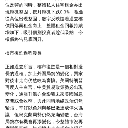
位反彈的同時，整體私人住宅租金亦出
現輕微整固，按月輕微下跌0.3%，租金
從高位出現整固，數字反映隨着過去樓
價回落而租金向上，整體租金回報持續
增加下，吸引個別投資者趁低吸納，令
樓價終告見底回升。
樓市復甦過程漫長
正如過去所言，樓市復甦是一個相對漫
長的過程，加上外圍局勢的變化，買家
對後市走向仍然較為審慎。美國特朗普
再度入主白宮，中美貿易政策勢必出現
變化，通脹升溫亦會影響未來美國減息
空間或會收窄，與此同時地緣政治仍然
緊張，幸好以色列與黎巴嫩達成停火協
議，但烏克蘭局勢仍然充滿變數，台海
局勢亦有機會再添變化，令整體市況再