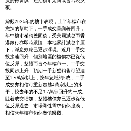
度變得審慎，短期樓市走向或會出現反
覆。
綜觀2024年的樓市表現，上半年樓市在
撤辣的幫助下，一手成交量顯著回升，
年中樓市稍稍整固後，受美國減息而香
港銀行亦即時跟隨，本地累計減息半厘
下，減息效應已逐步浮現。近月二手交
投接連回升，個別地區的樓價亦已從低
位反彈，整體而言今年樓市一、二手交
投同步上升，預期一手新盤銷售可望達
至1.6萬宗以上，按年急增約5成，二手
成交亦相信可重新超越4萬宗以上的水
平，較去年的不足3.7萬宗回升約一成。
隨着成交增加，整體樓價亦已逐步從低
位反彈過去，市場剛性需求仍然強勁，
相信來年樓市仍然審慎樂觀。