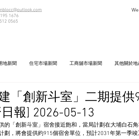
We
nblocc@outlook.com
195 1676
512 0565
用地新聞
住宅市場新聞
工商舖市場新聞
其他關於地
建「創新斗室」二期提供9
報] 2026-05-13
供的「創新斗室」宿舍接近飽和，當局計劃在大埔白石角
劃，將會提供約915個宿舍單位，預計2031年第一季竣