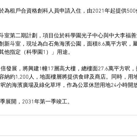
於為租戶合資格創科人員申請入住，由2021年起提供50
斗室第二期計劃，項目位於科學園光子中心與中大李福善
創新斗室，現址為白石角海濱公園，面積8.6萬平方呎，
其他指定（科學園1）」用途。
2倍發展，將興建1幢17層高大樓，總樓面27.6萬平方呎，
容納約1,200人，地面樓層將提供食肆及商店。同時，用
平方呎的海濱廣場及綠化草坪，作為公眾休憩用地24小時開
四季展開，2031年第一季竣工。