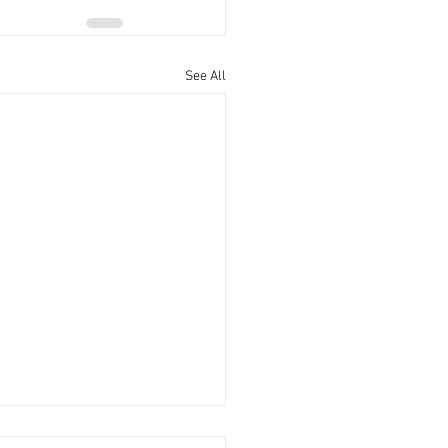
See All
轉旺港島全幢物業紛易手