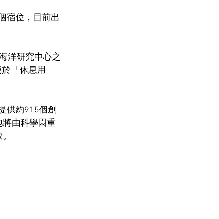
0個宿位，目前出
海洋研究中心之
屬於「休息用
提供約915個創
地將由科學園重
放。