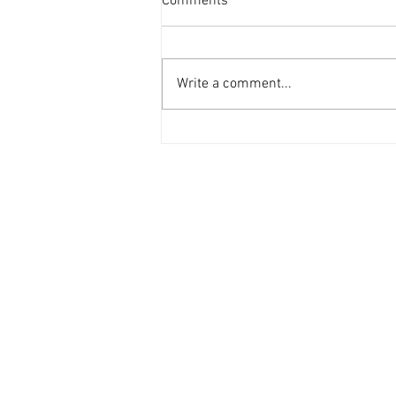
Comments
[香港經濟日報] 2026-08-07
2026年第二季的大額物業投資市
場，正迎來近年少見的「雙軌定
Write a comment...
價」新局。 隨着高息環境逐漸被
市場消化，機構資金與實力買家對
資產的挑剔度顯著提升，但在交投
表現上卻展現出極其清晰的分流：
一邊是具備強勁現金流、營運模式
成熟的學生宿舍；另一邊則是位於
港島核心區、當前回報不高，但呎
價已被打至歷史低位（甚至接近重
置成本）的全幢商廈。這兩類物業
在第二季尾的集中成交，不僅為市
場訂立了新的交易基準，更揭示了
不同資本在