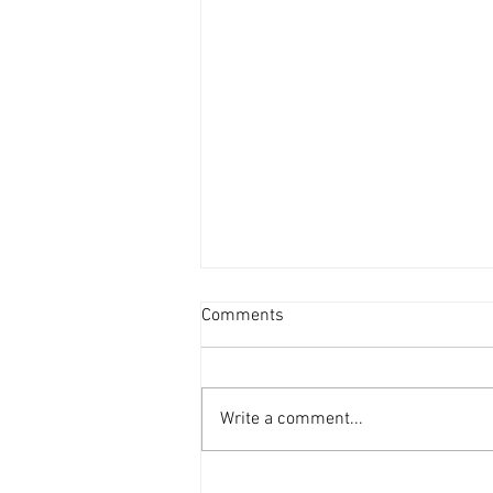
流浮山環評公布當局：避開重
Comments
要生態系統 [香港經濟日報]
2026-08-06
定位為北都版數碼港的流浮山發展
公布環評項目簡介，範圍內有2.1
Write a comment...
公頃紅樹林屬於全港唯一平滑耳螺
棲息地，當局指盡量避開生境地滋
擾，審查與海岸公園相鄰的緩衝