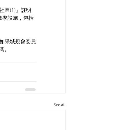
區(1)」註明
類教學設施，包括
如果城規會委員
閱。
See All