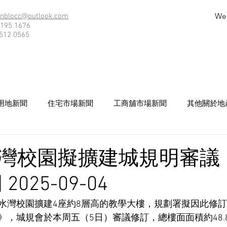
We
nblocc@outlook.com
195 1676
512 0565
用地新聞
住宅市場新聞
工商舖市場新聞
其他關於地
灣校園擬擴建城規明審議 
025-09-04
水灣校園擴建4座約8層高的教學大樓，規劃署擬因此修
》，城規會於本周五（5日）審議修訂，總樓面面積約48.