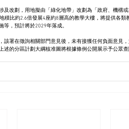
涉及改劃，用地擬由「綠化地帶」改劃為「政府、機構或社
以地積比約2.6倍發展4座約8層高的教學大樓，將提供各
施等，預計將於2029年落成。
，該署在徵詢相關部門意見後，未有接獲任何負面意見，
上述的分區計劃大綱核准圖將根據條例公開展示予公眾查