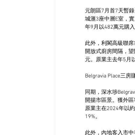
元朗區7月首7天暫
城滙3座中層E室，實
年9月以482萬元購
此外，利閣高級聯席
開放式廚房間隔，望開
元。原業主去年5月以
Belgravia Place三
同期，深水埗Belgra
開揚市區景。獲外區客
原業主在2024年以
19%。
此外，內地客入市中