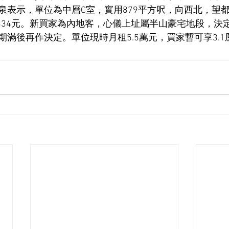
泉表示，單位為中層C室，實用879平方呎，向西北，望
24,334元。新買家為內地客，心儀上址屬半山豪宅地段，
期滿後再作決定。單位現時月租5.5萬元，買家暫可享3.