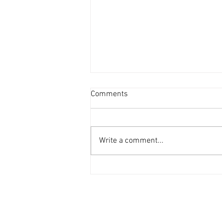
投資者提早收割 [香港經濟日
Comments
報] 2026-08-07
二手住宅市場由今年6月開始步入
整固期，交投急挫，業主持價強硬
Write a comment...
之下，樓價輕微回落，惟市場仍有
短炒成交，莫非投資者看淡後市、
現階段見仍有得賺就先行套現離
場？ 從各主要代理行按周進行成
交統計來看，利嘉閣50指標屋
苑，由今年1月至5月，期間按周
成交量均達100宗以上（除2月16