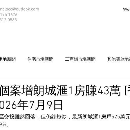
We
nblocc@outlook.com
195 1676
512 0565
用地新聞
住宅市場新聞
工商舖市場新聞
其他關於地
個案增朗城滙1房賺43萬 
026年7月9日
區交投雖然回落，但仍錄短炒，最新朗城滙1房戶525萬元
9%。