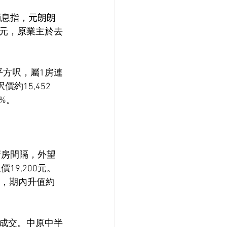
消息指，元朗朗
04元，原業主於去
平方呎，屬1房連
約15,452
%。
放式廚房間隔，外望
9,200元。
萬元，期內升值約
元成交。中原中半