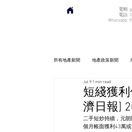
電郵:
e
電話: 2
Whatsapp: 9
所有地產新聞
地產政策新聞
Jul 9
1 min read
短綫獲利
濟日報] 2
二手短炒持續，元朗
個月帳面獲利43萬或