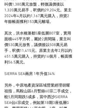
叫價1,380萬元放盤，輕微議價後以
1,320萬元易手，呎價約29,204元。業主
2024年4月以約1,167萬元購入，持貨2
年餘帳面獲利153萬元離場。
其次，洪水橋滙都5座低層B07室，實用
面積445平方呎，屬於2房間隔，業主叫
價530萬元放售，議價後以508萬元易
手，呎價11,415元。原業主去年2月以約
451.5萬元購入，持貨約16個月，帳面獲
利56.5萬元。
SIERRA SEA兩房 1年升值34%
另外，中原地產資深區域營業經理胡耀
祖指，馬鞍山區6月暫錄60宗二手成交，
較5月同期跌5成多，當中西沙SIERRA 
SEA佔6宗成交，例如第1B期3座低層G