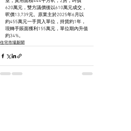
室，實用面積444平方呎，2房，叫價
620萬元，雙方議價後以610萬元成交，
呎價13,739元。原業主於2025年6月以
約455萬元一手買入單位，持貨約1年，
現轉手賬面獲利155萬元，單位期內升值
約34%。
住宅市場新聞
See All
Recent Posts