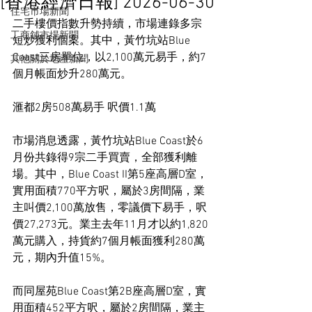
[香港經濟日報] 2026-06-30
住宅市場新聞
二手樓價指數升勢持續，市場連錄多宗
工商舖市場新聞
短炒獲利個案。其中，黃竹坑站Blue 
Coast三房單位，以2,100萬元易手，約7
其他關於地產新聞
個月帳面炒升280萬元。
滙都2房508萬易手 呎價1.1萬
市場消息透露，黃竹坑站Blue Coast於6
月份共錄得9宗二手買賣，全部獲利離
場。其中，Blue Coast II第5座高層D室，
實用面積770平方呎，屬於3房間隔，業
主叫價2,100萬放售，零議價下易手，呎
價27,273元。業主去年11月才以約1,820
萬元購入，持貨約7個月帳面獲利280萬
元，期內升值15%。
而同屋苑Blue Coast第2B座高層D室，實
用面積452平方呎，屬於2房間隔，業主