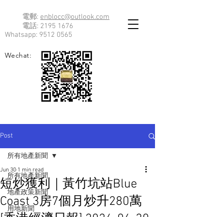
電郵:
enblocc@outlook.com
電話:
2195 1676
Whatsapp:
9512 0565
Wechat:
Post
所有地產新聞
Jun 30
1 min read
所有地產新聞
短炒獲利｜黃竹坑站Blue
地產政策新聞
Coast 3房7個月炒升280萬
用地新聞