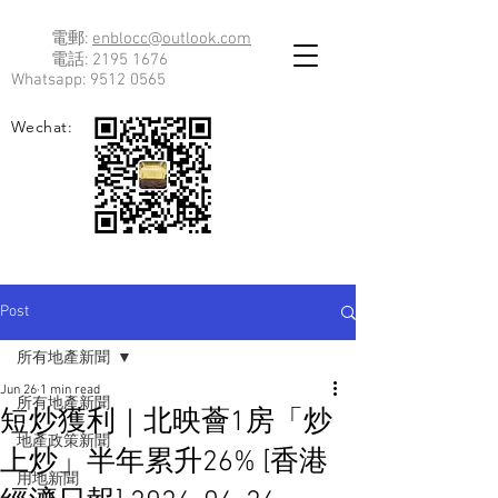
電郵:
enblocc@outlook.com
電話:
2195 1676
Whatsapp:
9512 0565
Wechat:
Post
所有地產新聞
Jun 26
1 min read
所有地產新聞
短炒獲利｜北映薈1房「炒
地產政策新聞
上炒」半年累升26% [香港
用地新聞