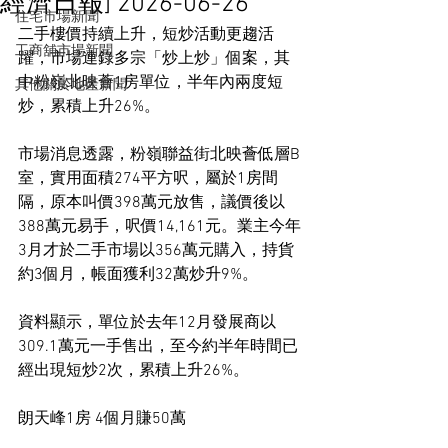
經濟日報] 2026-06-26
住宅市場新聞
二手樓價持續上升，短炒活動更趨活
工商舖市場新聞
躍，市場連錄多宗「炒上炒」個案，其
中粉嶺北映薈1房單位，半年內兩度短
其他關於地產新聞
炒，累積上升26%。
市場消息透露，粉嶺聯益街北映薈低層B
室，實用面積274平方呎，屬於1房間
隔，原本叫價398萬元放售，議價後以
388萬元易手，呎價14,161元。業主今年
3月才於二手市場以356萬元購入，持貨
約3個月，帳面獲利32萬炒升9%。
資料顯示，單位於去年12月發展商以
309.1萬元一手售出，至今約半年時間已
經出現短炒2次，累積上升26%。
朗天峰1房 4個月賺50萬