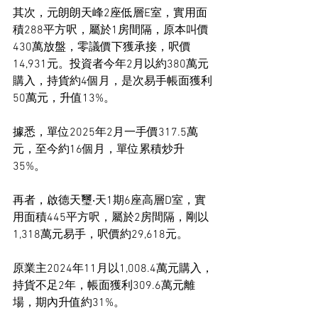
其次，元朗朗天峰2座低層E室，實用面
積288平方呎，屬於1房間隔，原本叫價
430萬放盤，零議價下獲承接，呎價
14,931元。投資者今年2月以約380萬元
購入，持貨約4個月，是次易手帳面獲利
50萬元，升值13%。
據悉，單位2025年2月一手價317.5萬
元，至今約16個月，單位累積炒升
35%。
再者，啟德天璽‧天1期6座高層D室，實
用面積445平方呎，屬於2房間隔，剛以
1,318萬元易手，呎價約29,618元。
原業主2024年11月以1,008.4萬元購入，
持貨不足2年，帳面獲利309.6萬元離
場，期內升值約31%。