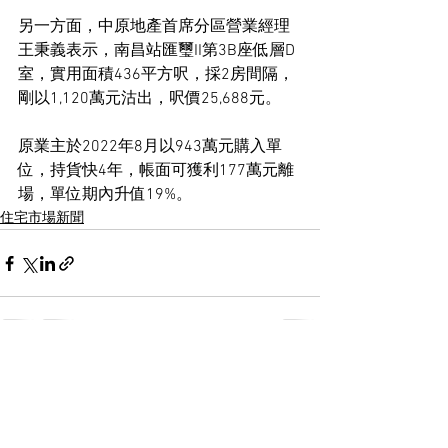
另一方面，中原地產首席分區營業經理
王秉義表示，南昌站匯璽II第3B座低層D
室，實用面積436平方呎，採2房間隔，
剛以1,120萬元沽出，呎價25,688元。
原業主於2022年8月以943萬元購入單
位，持貨快4年，帳面可獲利177萬元離
場，單位期內升值19%。
住宅市場新聞
See All
Recent Posts