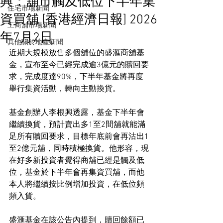
興：舖市觸及低位下半年集
住宅市場新聞
資買舖 [香港經濟日報] 2026
工商舖市場新聞
年7月2日
其他關於地產新聞
近期大規模放售多個舖位的盛滙商舖基
金，宣布至今已經完成逾3億元的贖回要
求，完成度達90%，下半年基金將再度
舉行集資活動，轉向主動換貨。
基金創辦人李根興透露，基金下半年會
繼續換貨，預計賣出多1至2間舖就能滿
足所有贖回要求，目標年底前會再沽出1
至2億元舖，同時積極換貨。他形容，現
在好多新投資者覺得商舖已經是觸及低
位，基金於下半年會再集資買舖，而他
本人將繼續按比例增加投資，在低位頻
頻入貨。
盛滙基金在該公告內提到，贖回餘額已