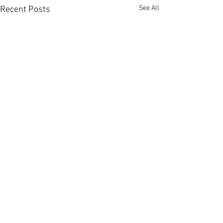
See All
Recent Posts
上環全幢酒店放售叫價3.6
市況轉旺港島全
億 [香港經濟日報] 2026-
易手 [香港經濟日報
08-07
08-07
全幢物業買賣旺，而酒店成投
近期整體投資氣氛
Comments