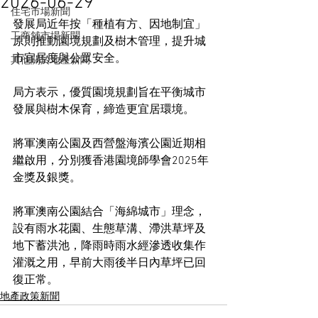
2026-06-29
住宅市場新聞
發展局近年按「種植有方、因地制宜」
工商舖市場新聞
原則推動園境規劃及樹木管理，提升城
市宜居度與公眾安全。
其他關於地產新聞
局方表示，優質園境規劃旨在平衡城市
發展與樹木保育，締造更宜居環境。
將軍澳南公園及西營盤海濱公園近期相
繼啟用，分別獲香港園境師學會2025年
金獎及銀獎。
將軍澳南公園結合「海綿城市」理念，
設有雨水花園、生態草溝、滯洪草坪及
地下蓄洪池，降雨時雨水經滲透收集作
灌溉之用，早前大雨後半日內草坪已回
復正常。
地產政策新聞