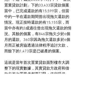
置業貸款計劃」下的33,433宗貸款個案
當中，已完成還款的有15,599宗，但當
中約一半在還款期間曾出現拖欠還款的
情況。現正按時還款的有15,155宗，而
當中亦有約3成過往曾出現拖欠還款的情
況。其餘的個案，有846宗拖欠少於6個
月的還款、360宗因為拖欠還款多於6個
月而正被房協透過法律程序追討欠款，
而餘下的1,473宗是已破產的個案。
這就是當年首次置業貸款面對樓市大調
整下的現實數據，其實貸款方政府和借
款方首次置業者都要記緊：借定唔借，
還得到先至好借！
住宅市場新聞
其他關於地產新聞