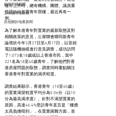
住宅市場新聞
樓市上升時，總有機構、團體、議員重
提貸款給首置青年買樓，最近再有一
工商舖市場新聞
例。
其他關於地產新聞
為了解本港青年對置業的最新取態及對
相關政策的意見，公屋聯會聯同新青年
論壇於今年3月27日至4月17日，以音頻
電話隨機抽樣進行意見調查，成功訪問
了1,073名18歲或以上香港市民，當中
321名為18至40歲青年，了解他們對香
港房屋問題的取態，調查同時重點關注
香港青年對置業的渴求程度。
調查結果顯示，香港青年（18至40歲）
的置業渴望程度平均分為5.06分（以10
分為最高渴求度）。針對不渴望置業的
原因，高達46.4%受訪青年直言是「樓價
太高負擔唔到」，在置業困難方面，首