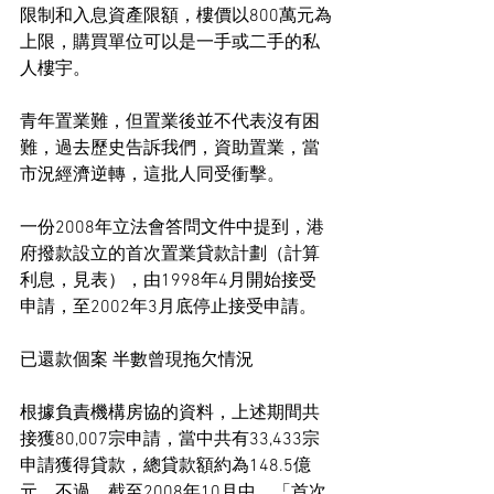
限制和入息資產限額，樓價以800萬元為
上限，購買單位可以是一手或二手的私
人樓宇。
青年置業難，但置業後並不代表沒有困
難，過去歷史告訴我們，資助置業，當
市況經濟逆轉，這批人同受衝擊。
一份2008年立法會答問文件中提到，港
府撥款設立的首次置業貸款計劃（計算
利息，見表），由1998年4月開始接受
申請，至2002年3月底停止接受申請。
已還款個案 半數曾現拖欠情況
根據負責機構房協的資料，上述期間共
接獲80,007宗申請，當中共有33,433宗
申請獲得貸款，總貸款額約為148.5億
元。不過，截至2008年10月中，「首次