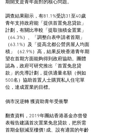
期開支是青年面對的核心問題。
調查結果顯示，有81.1%受訪31至40歲
青年支持政府能「提供首置免息貸款」
計劃，有關比率較「提取強積金置業」
（64.3%）、「調整白表申請者首期」
（63.1%）及「提高北都公營房屋人均面
積」（62.9%）高，結果反映香港青年期
望在首期方面能夠得到政府協助。團體
認為，政府可研究推出「首置免息貸
款」的先導計劃，提供適量名額（例如
500名）協助首置人士購買私人住宅單
位，達成置業的目標。
倘市況逆轉 獲資助青年受衝擊
翻查資料，2019年團結香港基金亦曾發
表報告建議首次置業免息貸款，把所需
首期金額減至樓價1成、設有適當的年齡