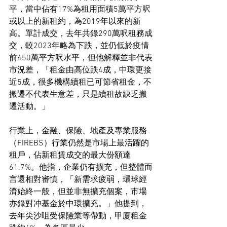
平，當中佔有17%為租用面積5萬平方呎
或以上的新租約，為2019年以來的新
高。單計成交，去年共錄290萬呎租務成
交，較2023年略為下跌，並仍低於疫情
前450萬平方呎水平，但他解釋並非代表
市況差，「租金由高位跌4成，中環更接
近5成，很多機構續租已可節省租金，不
搬遷不代表生意差，只是續租故缺乏搬
遷活動。」
行業上，金融、保險、地產及專業服務
（FIREBS）行業仍然是市場上最活躍的
租戶，佔新租賃成交的最大份額達
61.7%。他指，企業仍有擴充，但整體而
言還相對審慎，「新需求疲弱，環球經
濟始終一般，但並非無擴充個案，市場
亦錄對冲基金於中環擴充。」他提到，
去年尖沙咀受保險業等帶動，甲廈租金