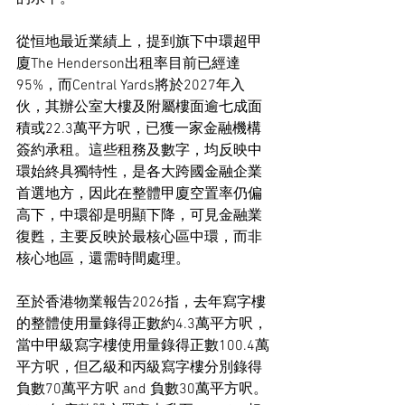
從恒地最近業績上，提到旗下中環超甲
廈The Henderson出租率目前已經達
95%，而Central Yards將於2027年入
伙，其辦公室大樓及附屬樓面逾七成面
積或22.3萬平方呎，已獲一家金融機構
簽約承租。這些租務及數字，均反映中
環始終具獨特性，是各大跨國金融企業
首選地方，因此在整體甲廈空置率仍偏
高下，中環卻是明顯下降，可見金融業
復甦，主要反映於最核心區中環，而非
核心地區，還需時間處理。
至於香港物業報告2026指，去年寫字樓
的整體使用量錄得正數約4.3萬平方呎，
當中甲級寫字樓使用量錄得正數100.4萬
平方呎，但乙級和丙級寫字樓分別錄得
負數70萬平方呎 and 負數30萬平方呎。