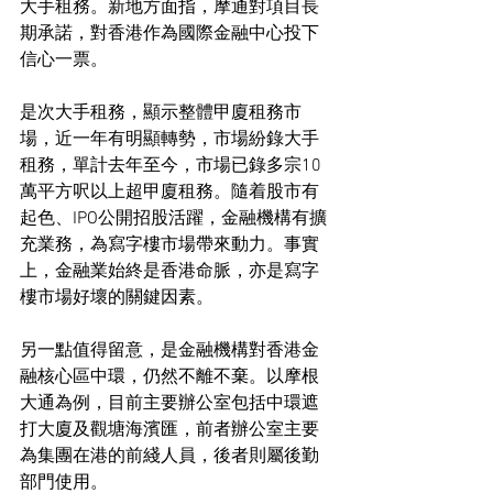
大手租務。新地方面指，摩通對項目長
期承諾，對香港作為國際金融中心投下
信心一票。
是次大手租務，顯示整體甲廈租務市
場，近一年有明顯轉勢，市場紛錄大手
租務，單計去年至今，市場已錄多宗10
萬平方呎以上超甲廈租務。隨着股市有
起色、IPO公開招股活躍，金融機構有擴
充業務，為寫字樓市場帶來動力。事實
上，金融業始終是香港命脈，亦是寫字
樓市場好壞的關鍵因素。
另一點值得留意，是金融機構對香港金
融核心區中環，仍然不離不棄。以摩根
大通為例，目前主要辦公室包括中環遮
打大廈及觀塘海濱匯，前者辦公室主要
為集團在港的前綫人員，後者則屬後勤
部門使用。