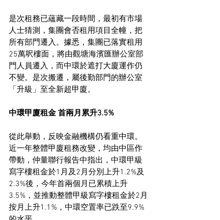
是次租務已蘊藏一段時間，最初有市場
人士猜測，集團會否租用項目全幢，把
所有部門遷入。據悉，集團已落實租用
25萬呎樓面，將由觀塘海濱匯辦公室部
門人員遷入，而中環於遮打大廈運作仍
不變。是次搬遷，屬後勤部門的辦公室
「升級」至全新超甲廈。
中環甲廈租金 首兩月累升3.5%
從此舉動，反映金融機構仍看重中環。
近一年整體甲廈租務改變，均由中區作
帶動，仲量聯行報告中指出，中環甲級
寫字樓租金於1月及2月分別上升1.2%及
2.3%後，今年首兩個月已累積上升
3.5%，並推動整體甲級寫字樓租金於2月
按月上升1.1%，中環空置率已跌至9.9%
的水平。