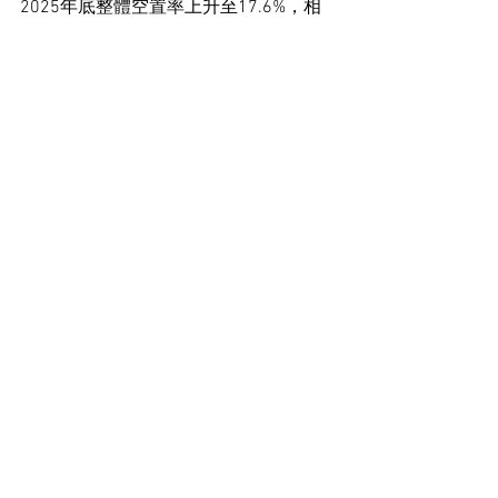
2025年底整體空置率上升至17.6%，相
當於2,568萬平方呎。甲級、乙級和丙級
寫字樓的空置率分別為18.4%、17.4%和
12.9%，而核心地區的甲級寫字樓空置率
介乎11.1%至18.5%不等，當中以尖沙咀
及中區的空置率為較低。
工商舖市場新聞
See All
Recent Posts