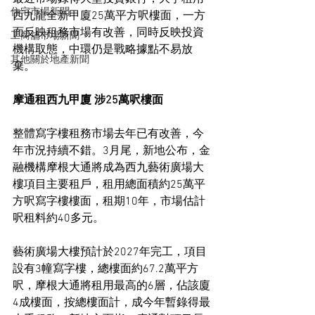
住宅市場新聞
西九龍全新甲廈25萬平方呎樓面，一方
面反映租務市場有改善，同時反映投資
工商舖市場新聞
機構取態，中環仍是戰略據點不易放
其他關於地產新聞
棄。
摩通租西九甲廈 涉25萬呎樓面
整體寫字樓租務市場去年已有改善，今
年市況持續不錯。3月尾，新地公布，金
融機構摩根大通將成為西九藝術廣場大
樓項目主要租戶，租用總面積約25萬平
方呎寫字樓樓面，租期10年，市場估計
呎租料約40多元。
藝術廣場大樓預計於2027年完工，項目
設有3幢寫字樓，總樓面約67.2萬平方
呎，摩根大通將租用最高的6層，佔該廈
4成樓面，按總樓面計，成今年暫錄得最