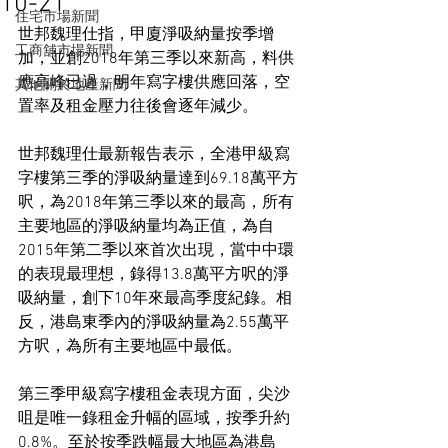
10-21
住宅市場新聞
世邦魏理仕指，甲廈淨吸納量按季增
工商舖市場新聞
加，並創2018年第三季以來新高，料供
應高峰已過，明年寫字樓供應回落，空
其他關於地產新聞
置率及租金壓力往後會逐年減少。
世邦魏理仕最新報告表示，全港甲級寫
字樓第三季的淨吸納量達到69.18萬平方
呎，為2018年第三季以來的最高，所有
主要地區的淨吸納量均為正值，為自
2015年第二季以來首次出現，當中中環
的表現最理想，錄得13.8萬平方呎的淨
吸納量，創下10年來最高季度紀錄。相
反，港島東季內的淨吸納量為2.55萬平
方呎，為所有主要地區中最低。
第三季甲級寫字樓租金表現方面，尖沙
咀是唯一錄租金升幅的區域，按季升約
0.8%。至於按季跌幅最大地區為港島