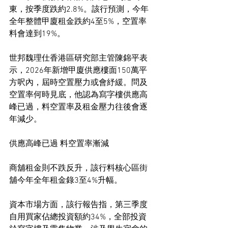
東，按季度跌約2.8%。該行預測，今年
全年整體甲廈租金跌約4至5%，空置率
料會達到19%。
世邦魏理仕香港區研究部主管陳錦平表
示，2026年新增甲廈供應樓面150萬平
方呎內，屆時空置壓力或會紓緩。問及
空置率何時見底，他認為寫字樓供應高
峰已過，料空置率及租金壓力往後會逐
年減少。
供應高峰已過 料空置率漸減
商舖租金則不跌反升，該行料核心區街
舖今年全年租金錄3至4%升幅。
資本市場方面，該行報告指，第三季度
自用買家佔總投資額約34%，全部投資