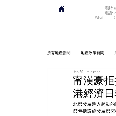
電郵:
e
電話: 2
Whatsapp: 9
所有地產新聞
地產政策新聞
Jan 30
1 min read
甯漢豪拒
港經濟日報]
北都發展進入起動的
節包括設施發展都需