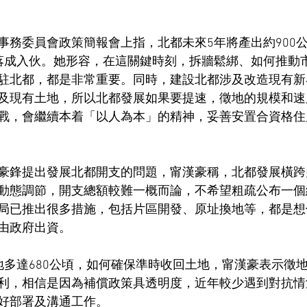
事務委員會政策簡報會上指，北都未來5年將產出約900
落成入伙。她形容，在這關鍵時刻，拆牆鬆綁、如何推動
駐北都，都是非常重要。同時，建設北都涉及改造現有新
及現有土地，所以北都發展如果要提速，徵地的規模和速
戰，會繼續本着「以人為本」的精神，妥善安置合資格住
豪鋒提出發展北都開支的問題，甯漢豪稱，北都發展橫跨
動態調節，開支總額較難一概而論，不希望粗疏公布一個
局已推出很多措施，包括片區開發、原址換地等，都是想
由政府出資。
地多達680公頃，如何確保準時收回土地，甯漢豪表示徵
利，相信是因為補償政策具透明度，近年較少遇到對抗情
好部署及溝通工作。