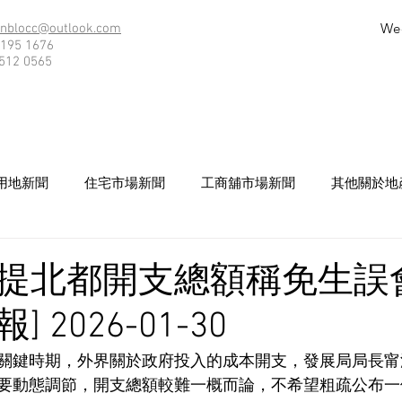
We
nblocc@outlook.com
195 1676
512 0565
用地新聞
住宅市場新聞
工商舖市場新聞
其他關於地
提北都開支總額稱免生誤會
 2026-01-30
關鍵時期，外界關於政府投入的成本開支，發展局局長甯
要動態調節，開支總額較難一概而論，不希望粗疏公布一