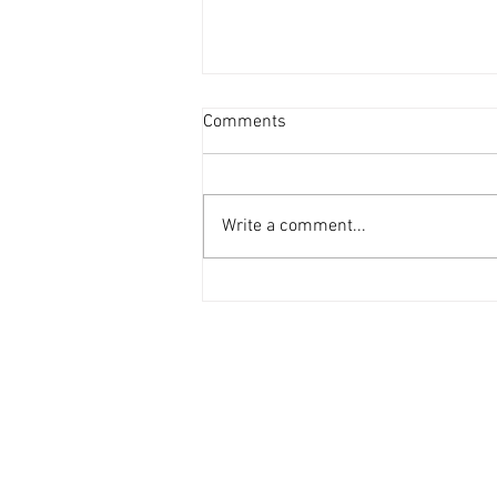
流浮山環評公布當局：避開重
Comments
要生態系統 [香港經濟日報]
2026-08-06
定位為北都版數碼港的流浮山發展
公布環評項目簡介，範圍內有2.1
Write a comment...
公頃紅樹林屬於全港唯一平滑耳螺
棲息地，當局指盡量避開生境地滋
擾，審查與海岸公園相鄰的緩衝
區，確保納入海岸公園等。 根據
土木工程拓展署提交「流浮山、尖
鼻咀、白泥一帶發展」的環評工程
簡介，進行環評的覆蓋範圍面積
2,450公頃，包括1,785公頃的海岸
保護公園，但用於發展的總面積只
佔400公頃，全面發展後預計可容