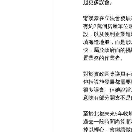
起更多誤會。
甯漢豪在立法會發展
有約7萬個房屋單位
設，以及便利企業進
填海造地般，而是涉
快，屬於政府面的挑
置業務的作業者。
對於實政圓桌議員莊
包括設施發展都需要
很多誤會。但她說當
意味有部分開支不是
至於北都未來5年收
過去一段時間尚算順
掉以輕心，會繼續做