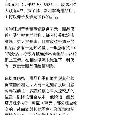
5萬元租出，平均呎租約36元，較舊租金
大跌近4成。據了解，新租客為甜品店，
主打以椰子及班蘭製作的甜品。
美聯旺舖營業董事危挺進表示，甜品店
近年受年輕客群歡迎，部分較受歡迎店
舖晚上更大排長龍。目前較積極擴充的
租品店多有一定知名度，一般擁有約2至
3間分店，亦較為積極推出新產品，及於
網上宣傳。在相關潮流未減退下，料仍
有一定數量甜品店繼續開業。
危挺進續指，甜品店承租能力與其他飲
食業舖位相近，因有一定知名度吸引顧
客專程前往，多設於核心區人流較少的
位置，以降低租金成本。他續指，甜品
店月租多介乎8萬至10萬元，部分租金較
高的，或由於與其他零售行業互相搶舖