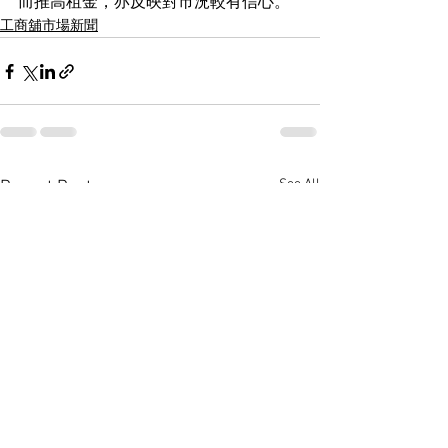
而推高租金，亦反映對市況較有信心。
工商舖市場新聞
See All
Recent Posts