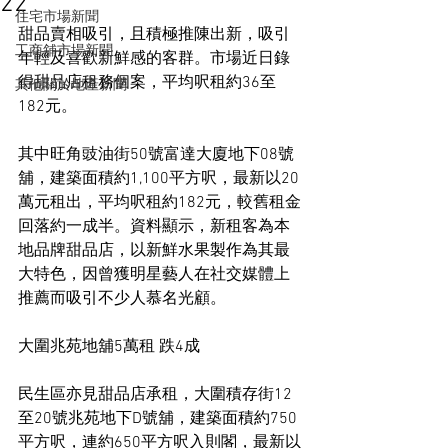
22
住宅市場新聞
甜品賣相吸引，且積極推陳出新，吸引
工商舖市場新聞
年輕及喜歡新鮮感的客群。市場近日錄
得甜品店租務個案，平均呎租約36至
其他關於地產新聞
182元。
其中旺角豉油街50號富達大廈地下08號
舖，建築面積約1,100平方呎，最新以20
萬元租出，平均呎租約182元，較舊租金
回落約一成半。資料顯示，新租客為本
地品牌甜品店，以新鮮水果製作為其最
大特色，因曾獲明星藝人在社交媒體上
推薦而吸引不少人慕名光顧。
大圍兆苑地舖5萬租 跌4成
民生區亦見甜品店承租，大圍積存街12
至20號兆苑地下D號舖，建築面積約750
平方呎，連約650平方呎入則閣，最新以