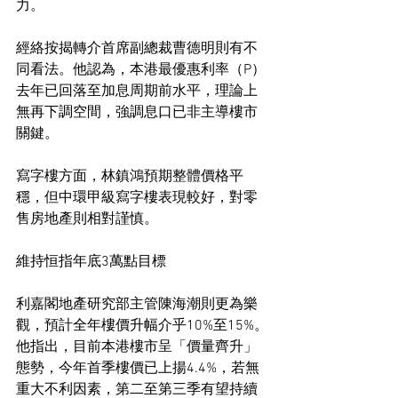
力。
經絡按揭轉介首席副總裁曹德明則有不
同看法。他認為，本港最優惠利率（P）
去年已回落至加息周期前水平，理論上
無再下調空間，強調息口已非主導樓市
關鍵。
寫字樓方面，林鎮鴻預期整體價格平
穩，但中環甲級寫字樓表現較好，對零
售房地產則相對謹慎。
維持恒指年底3萬點目標
利嘉閣地產研究部主管陳海潮則更為樂
觀，預計全年樓價升幅介乎10%至15%。
他指出，目前本港樓市呈「價量齊升」
態勢，今年首季樓價已上揚4.4%，若無
重大不利因素，第二至第三季有望持續