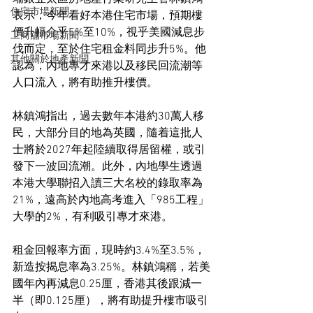
住宅市場新聞
表示，今年看好本港住宅市場，預期樓
價升幅介乎5%至10%，視乎美國減息步
工商舖市場新聞
伐而定，至於住宅租金料同步升5%。他
其他關於地產新聞
認為，內地專才來港以及移民回流潮等
人口流入，將有助推升樓價。
林鎮鴻指出，過去數年本港約30萬人移
民，大部分目的地為英國，隨着這批人
士將於2027年起陸續取得居留權，或引
發下一波回流潮。此外，內地學生透過
本港大學聯招入讀三大名校的錄取率為
21%，遠高於內地高考進入「985工程」
大學的2%，有利吸引專才來港。
租金回報率方面，現時約3.4%至3.5%，
新造按揭息率為3.25%。林鎮鴻稱，若美
國年內再減息0.25厘，香港其後跟減一
半（即0.125厘），將有助提升樓市吸引