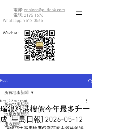
電郵:
enblocc@outlook.com
電話:
2195 1676
Whatsapp:
9512 0565
Wechat:
Post
所有地產新聞
May 12
2 min read
所有地產新聞
瑞銀料港樓價今年最多升一
地產政策新聞
成 [星島日報] 2026-05-12
用地新聞
瑞銀亞太區房地產行業研究主管林鎮鴻