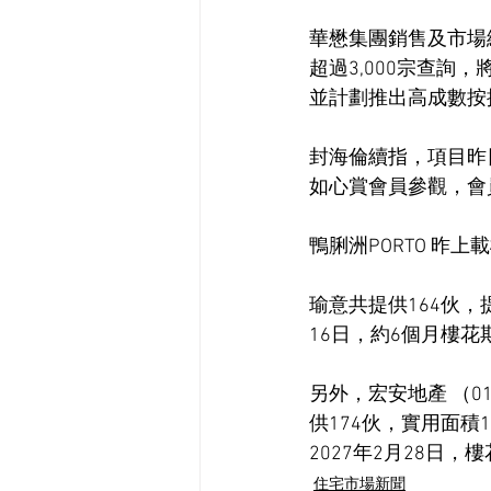
華懋集團銷售及市場
超過3,000宗查詢
並計劃推出高成數按
封海倫續指，項目昨
如心賞會員參觀，會
鴨脷洲PORTO 昨上
瑜意共提供164伙，
16日，約6個月樓
另外，宏安地產 （0
供174伙，實用面積
2027年2月28日，
住宅市場新聞