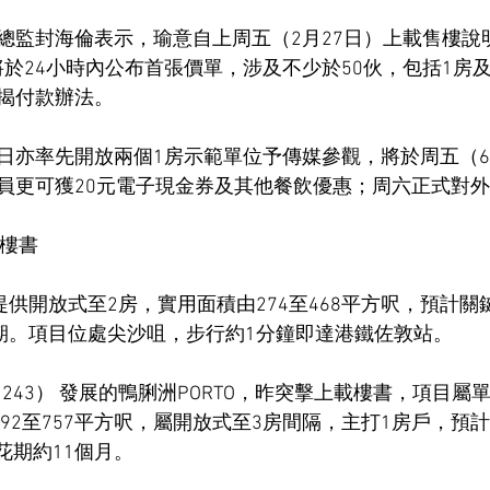
總監封海倫表示，瑜意自上周五（2月27日）上載售樓說
，將於24小時內公布首張價單，涉及不少於50伙，包括1房
揭付款辦法。
日亦率先開放兩個1房示範單位予傳媒參觀，將於周五（
員更可獲20元電子現金券及其他餐飲優惠；周六正式對
載樓書
提供開放式至2房，實用面積由274至468平方呎，預計關
花期。項目位處尖沙咀，步行約1分鐘即達港鐵佐敦站。
1243） 發展的鴨脷洲PORTO，昨突擊上載樓書，項目屬
192至757平方呎，屬開放式至3房間隔，主打1房戶，預
樓花期約11個月。