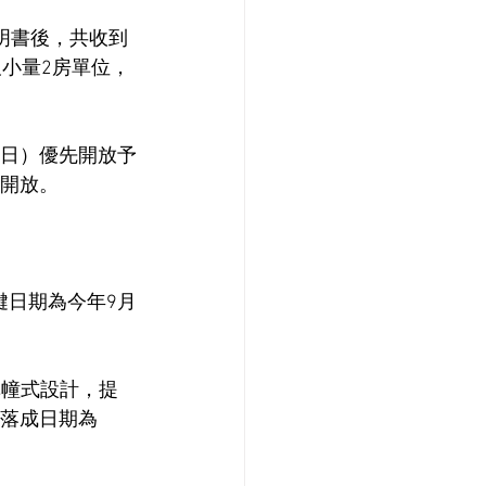
明書後，共收到
及小量2房單位，
6日）優先開放予
外開放。
鍵日期為今年9月
單幢式設計，提
計落成日期為