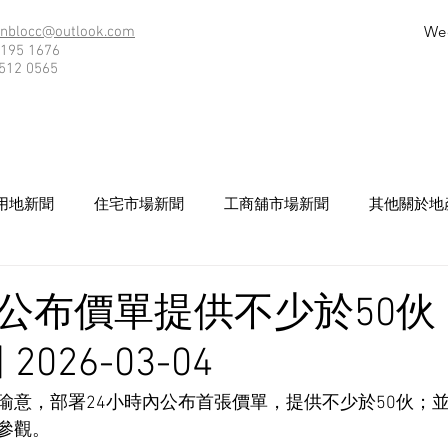
We
nblocc@outlook.com
195 1676
512 0565
用地新聞
住宅市場新聞
工商舖市場新聞
其他關於地
公布價單提供不少於50伙 
026-03-04
瑜意，部署24小時內公布首張價單，提供不少於50伙；
參觀。