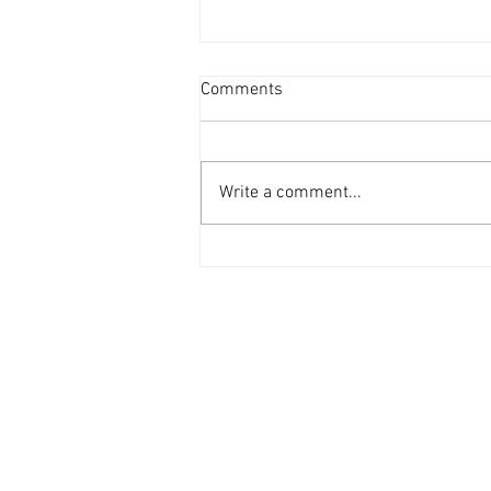
超過20個屋苑呎租破頂 [香港
Comments
經濟日報] 2026-08-04
今年內地生搶租潮可算是歷年最具
爆炸力的，無論承租力、租金升幅
Write a comment...
均是歷年最明顯，過去3個月，超
過20個屋苑錄得新高租金成交個
案。 鄰近港大住宅區 內地生搶租
內地生搶租潮最明顯的地區一定是
鄰近香港大學校園的西營盤、西半
山、薄扶林及堅尼地城一帶住宅
區。根據前綫地產代理統計，上述
地區7月份一共錄得453宗租務成
交，超過10個屋苑呎租在7月衝破
高位，例如西營盤翰林峰錄得逾
50宗租務成交，估計逾7成屬內地