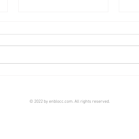
華翠海
火炭星凱‧堤岸2房叫1000萬
港經濟
[香港經濟日報] 2026-08-04
近月
僅3年樓齡的火炭星凱‧堤岸，屬區
宅，
內新晉屋苑，由於鄰近港鐵火炭
放售
站，交通便利，而且提供開放式、
海灘
1房等細戶型，因而成為內地生、
段少
專才租客的承租對象。 星凱‧堤岸
主以1
由4座物業組成，提供約1,300餘
伙，戶型備有開放式、1房至4房
不等，一律設有露台。 而開放式
© 2022 by enblocc.com. All rights reserved.
及1房戶為開放式廚房設計，2房
亦區分作梗廚或開放式廚房格局，
部分2房更備有獨立於廚房外的儲
物房及置於廚房內的儲物房屋則，
以供不同用家選擇。