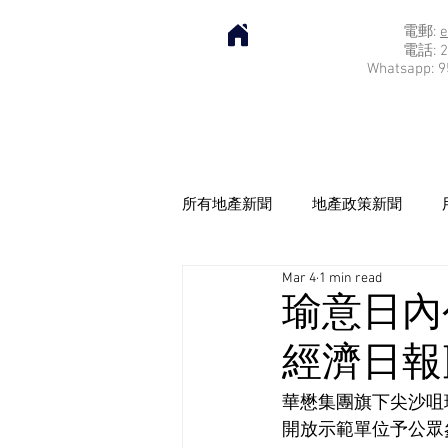
電郵:
e
電話: 2
Whatsapp: 9
所有地產新聞
地產政策新聞
Mar 4
1 min read
瑜意日內
經濟日報] 2
華懋集團旗下尖沙咀
開放示範單位予公眾