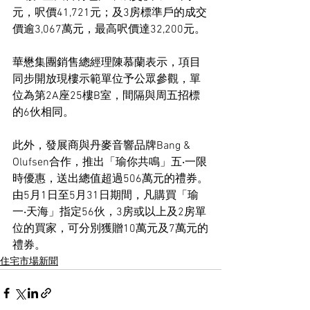
元，呎價41,721元；及3房標準戶的成交
價逾3,067萬元，最高呎價達32,200元。
華懋集團銷售總經理陳慕蘭表示，項目
同步開放現樓示範單位予公眾參觀，單
位為第2A座25樓B室，間隔與周五招標
的6伙相同。
此外，發展商與丹麥音響品牌Bang & 
Olufsen合作，推出「瑜你共鳴」五‧一限
時優惠，送出總值超過506萬元的禮券。
由5月1日至5月31日期間，凡購買「瑜
一‧天海」指定56伙，3房或以上及2房單
位的買家，可分別獲贈10萬元及7萬元的
禮券。
住宅市場新聞