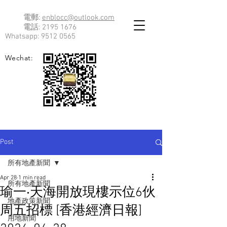
電郵:
enblocc@outlook.com
電話:
2195 1676
Whatsapp:
9512 0565
Wechat:
Post
所有地產新聞
Apr 28
1 min read
所有地產新聞
瑜一‧天海開放現樓示位6伙
地產政策新聞
周五招標 [香港經濟日報]
用地新聞