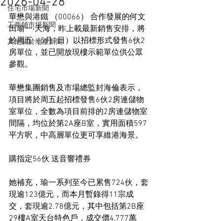
2026-04-28
住宅市場新聞
華懋與港鐵 （00066） 合作發展的何文
工商舖市場新聞
田瑜一‧天海，昨上載最新銷售安排，將
於周五（5月1日）以招標形式發售6伙2
其他關於地產新聞
房單位，並已開放現樓示範單位供公眾
參觀。
華懋集團銷售及市場總監封海倫表示，
項目將於周五起招標發售6伙2房連儲物
室單位，全數為項目前排的2房連儲物室
間隔，均位於第2A座B室，實用面積597
平方呎，中高層單位更可享維港海景。
購指定56伙 送音響禮券
她補充，瑜一系列至今已累售724伙，套
現逾123億元，而本月暫錄得11宗成
交，套現逾2.78億元，其中包括第2B座
29樓A室天台特色戶，成交價4,777萬