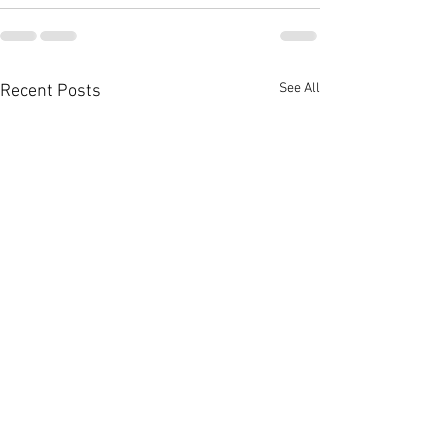
See All
Recent Posts
大埔上然享翠綠景營造悠
佐敦廟街95至9