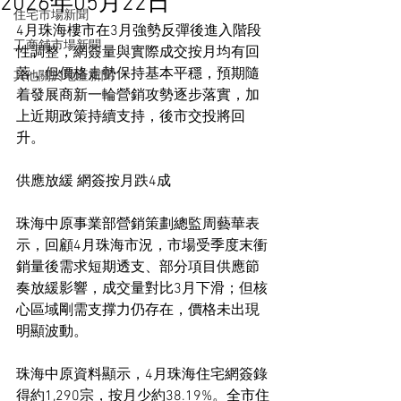
2026年05月22日
住宅市場新聞
4月珠海樓市在3月強勢反彈後進入階段
工商舖市場新聞
性調整，網簽量與實際成交按月均有回
落，但價格走勢保持基本平穩，預期隨
其他關於地產新聞
着發展商新一輪營銷攻勢逐步落實，加
上近期政策持續支持，後市交投將回
升。
供應放緩 網簽按月跌4成
珠海中原事業部營銷策劃總監周藝華表
示，回顧4月珠海市況，市場受季度末衝
銷量後需求短期透支、部分項目供應節
奏放緩影響，成交量對比3月下滑；但核
心區域剛需支撑力仍存在，價格未出現
明顯波動。
珠海中原資料顯示，4月珠海住宅網簽錄
得約1,290宗，按月少約38.19%。全市住