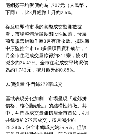
宅網簽平均呎價約為1,707元（人民幣，
下同），比3月輕微上升約2.5%。
從反映即時市場的實際成交監測數據
看，市場整體活躍度階段性回落，發展
商常規營銷動作較3月有所收斂。據珠海
中原監控全市160多個項目資料統計，4
月全市住宅成交量錄得約811宗，較3月
減少約24.42%。全市住宅成交平均呎價
為約1,742元，按月微升約0.88%。
以價換量 斗門錄279宗成交
區域表現分化加劇，市場呈現「遠郊拼
價格、核心顯韌性」的結構性特徵。其
中，斗門區成交量雖穩居全市首位，4月
共錄得約279宗成交，按月減少約
28.28%，佔全市總成交約34.4%。但該