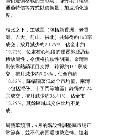
區仍是價格戰的主戰場，部分項目繼續
通過特價等方式以價換量，加速消化速
度。
相比之下，主城區（包括新香洲、老香
洲、吉大、前山、拱北）共錄得約160宗
成交，按月減少約20.79%，佔全市約
19.73%。位處核心地段的優質盤源憑藉
稀缺屬性，令價格抗跌性明顯。金灣區
則依靠熱銷項目支撑，錄得約151宗成
交，按月減少約9.04%，佔全市約
18.62%，降幅顯著低於全市均值。南灣
（包括灣仔、十字門等地區）錄得約124
宗成交，按月減少約36.41%，佔全市
15.29%。其餘區域成交佔比均不足一
成。
周藝華預期，4月的階段性調整屬市場正
常節奏，並不代表回暖趨勢逆轉。隨着