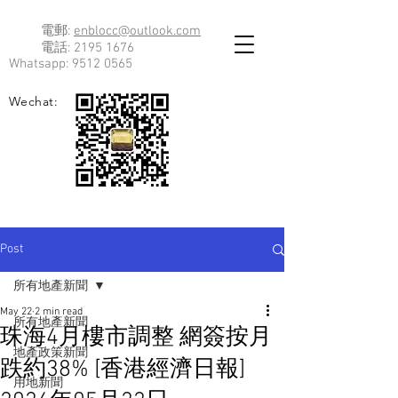
電郵:
enblocc@outlook.com
電話:
2195 1676
Whatsapp:
9512 0565
Wechat:
Post
所有地產新聞
May 22
2 min read
所有地產新聞
珠海4月樓市調整 網簽按月
地產政策新聞
跌約38% [香港經濟日報]
用地新聞