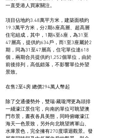
一直受港人買家關注。
項目佔地約3.48萬平方米，建築面積約
19.3萬平方米，分2期6座高層、超高層
住宅組成，其中，1期4至6座，為31至
47層高，提供約634戶，而1至3座屬於2
期，同為31至47層高，住宅單位達618
個，兩期合共提供約1,252個單位，由於
前後排列，高低錯落，不影響單位外望
景致。
在售2至4房 總價294萬人幣起
除了交通優勢外，雙瑞‧藏瓏灣更為頭排
一綫濠江景住宅，向南的單位可眺望澳
門市景，晝夜各具美態，同時俯瞰濠江
海天一色景致，另外向北眺望將軍山、
水庫景色，完全擁有270度環迴觀景。發