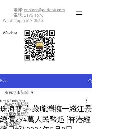
電郵:
enblocc@outlook.com
電話:
2195 1676
Whatsapp:
9512 0565
Wechat:
Post
所有地產新聞
May 8
2 min read
所有地產新聞
珠海雙瑞‧藏瓏灣擁一綫江景
地產政策新聞
總價294萬人民幣起 [香港經
用地新聞