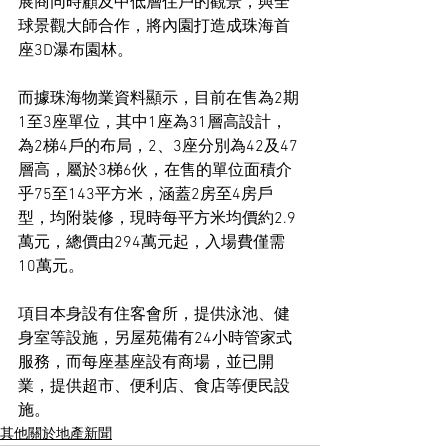
展商同時顧及中低層住戶的觀景，與全
球景觀大師合作，將內園打造成珠海首
座3D瀑布園林。
而據珠海物業資料顯示，目前在售為2期
1至3座單位，其中1座為31層高設計，
為2梯4戶的布局，2、3座分別為42及47
層高，屬於3梯6伙，在售的單位面積介
乎75至143平方米，涵蓋2房至4房戶
型，均附裝修，現時每平方米均價約2.9
萬元，總價由294萬元起，入場費僅需
10萬元。
項目本身設有住客會所，提供泳池、健
身室等設施，另屋苑備有24小時管家式
服務，而每座基座設有商場，並已開
業，提供超市、便利店、食店等便民設
施。
其他關於地產新聞