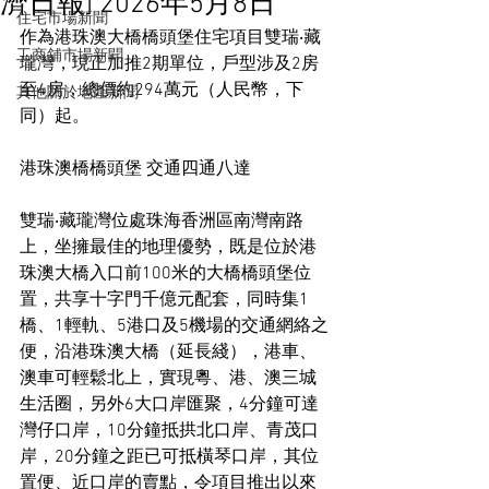
濟日報] 2026年5月8日
住宅市場新聞
作為港珠澳大橋橋頭堡住宅項目雙瑞‧藏
工商舖市場新聞
瓏灣，現正加推2期單位，戶型涉及2房
至4房，總價約294萬元（人民幣，下
其他關於地產新聞
同）起。
港珠澳橋橋頭堡 交通四通八達
雙瑞‧藏瓏灣位處珠海香洲區南灣南路
上，坐擁最佳的地理優勢，既是位於港
珠澳大橋入口前100米的大橋橋頭堡位
置，共享十字門千億元配套，同時集1
橋、1輕軌、5港口及5機場的交通網絡之
便，沿港珠澳大橋（延長綫），港車、
澳車可輕鬆北上，實現粵、港、澳三城
生活圈，另外6大口岸匯聚，4分鐘可達
灣仔口岸，10分鐘抵拱北口岸、青茂口
岸，20分鐘之距已可抵橫琴口岸，其位
置便、近口岸的賣點，令項目推出以來