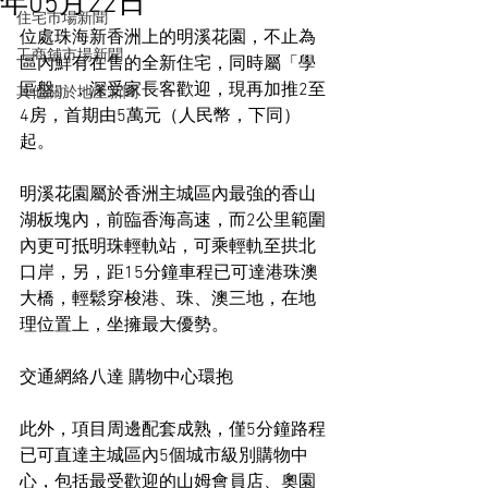
年05月22日
住宅市場新聞
位處珠海新香洲上的明溪花園，不止為
工商舖市場新聞
區內鮮有在售的全新住宅，同時屬「學
區盤」，深受家長客歡迎，現再加推2至
其他關於地產新聞
4房，首期由5萬元（人民幣，下同）
起。
明溪花園屬於香洲主城區內最強的香山
湖板塊內，前臨香海高速，而2公里範圍
內更可抵明珠輕軌站，可乘輕軌至拱北
口岸，另，距15分鐘車程已可達港珠澳
大橋，輕鬆穿梭港、珠、澳三地，在地
理位置上，坐擁最大優勢。
交通網絡八達 購物中心環抱
此外，項目周邊配套成熟，僅5分鐘路程
已可直達主城區內5個城市級別購物中
心，包括最受歡迎的山姆會員店、奧園