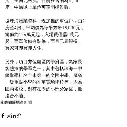
局，呈南北對流。目前在售的為4、5
座，中層以上單位可享開揚景致。
據珠海物業資料，現加推的單位戶型由2
房至4房，平均價為每平方米18,000元，
總價約124萬元起，入場費僅需5萬元
起，而單位備有裝修，而且已屆現樓，
買家可即買即入住。
另外，項目亦位處區內學府區，為家長
客熱捧的學區之一，其中包括珠海一中
錄取率排名全市第一的文園中學、屬省
一級重點小學的香華實驗學校等，均為
區內名校，對有在學的小部分家庭，最
適合不過。
其他關於地產新聞