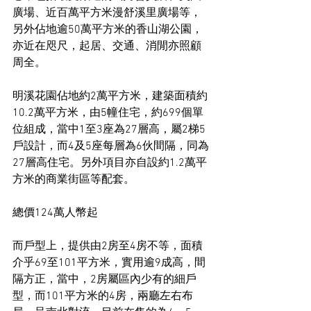
廣場、近百萬平方米漫舒溪里廣場等，
另外佔地逾50萬平方米的香山湖公園，
亦近在咫尺，起居、交通、消閒亦照顧
周全。
明溪花園佔地約2萬平方米，建築面積約
10.2萬平方米，由5幢住宅，約699個單
位組成，當中1至3座為27層高，屬2梯5
戶設計，而4及5座每層為6伙間隔，同為
27層高住宅。另外項目亦自設約1.2萬平
方米的商業街區等配套。
總價124萬人幣起
而戶型上，提供由2房至4房不等，面積
介乎69至101平方米，實用逾9成高，間
隔方正，當中，2房屬區內少有的細戶
型，而101平方米的4房，兩廳左右布