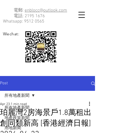
電郵:
enblocc@outlook.com
電話:
2195 1676
Whatsapp:
9512 0565
Wechat:
Post
所有地產新聞
Apr 23
1 min read
所有地產新聞
珀麗灣2房海景戶1.8萬租出
地產政策新聞
創同類新高 [香港經濟日報]
用地新聞