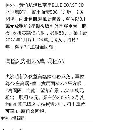
另外，黃竹坑港島南岸BLUE COAST 2B
座中層B室，實用面積538平方呎，2房
間隔，向北遠眺避風塘海景，單位以3.1
萬元放租約2星期後吸引外區客垂青，睇
樓1次後零議價承租，呎租58元。業主於
2024年4月斥1,194萬元購入，持貨2
年，料享3.1厘租金回報。
高臨2房租2.5萬 呎租66
尖沙咀新入伙盤高臨錄租務成交，單位
為A2座高層F室，實用面積377平方呎，
2房間隔，向南，望都市景，以2.5萬元
租出，呎租66元。業主於2024年8月以
約898萬元購入，持貨近2年，租出單位
可享3.3厘租金回報。
住宅市場新聞