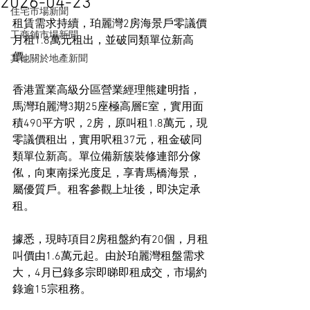
2026-04-23
住宅市場新聞
租賃需求持續，珀麗灣2房海景戶零議價
工商舖市場新聞
月租1.8萬元租出，並破同類單位新高
價。
其他關於地產新聞
香港置業高級分區營業經理熊建明指，
馬灣珀麗灣3期25座極高層E室，實用面
積490平方呎，2房，原叫租1.8萬元，現
零議價租出，實用呎租37元，租金破同
類單位新高。單位備新簇裝修連部分傢
俬，向東南採光度足，享青馬橋海景，
屬優質戶。租客參觀上址後，即決定承
租。
據悉，現時項目2房租盤約有20個，月租
叫價由1.6萬元起。由於珀麗灣租盤需求
大，4月已錄多宗即睇即租成交，市場約
錄逾15宗租務。