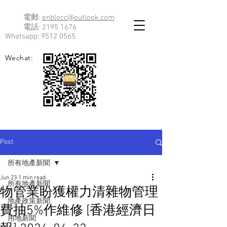
電郵:
enblocc@outlook.com
電話:
2195 1676
Whatsapp:
9512 0565
Wechat:
Post
所有地產新聞
Jun 23
1 min read
所有地產新聞
物管業盼獲權力清雜物管理
地產政策新聞
費抽5%作維修 [香港經濟日
用地新聞