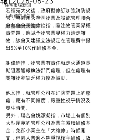
報] 2026-06-23
住宅市場新聞
宏福苑大火後，政府擬修訂加強消防規
工商舖市場新聞
管，粵港澳大灣區物業及設施管理聯合
會創會會長謝偉銓指，關注物管業界權
其他關於地產新聞
責問題，應賦予物管業界權力清走雜
物，該會又建議立法規定在管理費中撥
出5%至10%作維修基金。
謝偉銓指，物管業有責任就走火通道長
期阻塞通報執法部門處理，但在處理有
關雜物亦缺乏權力較為被動。
他又指，就管理公司在消防問題上的懲
處，應有不同幅度，嚴重性視乎情況及
發生時間。
另外，聯合會姚潔凝指，市場上有個別
大型屋苑的管理公司為業主累積維修基
金，免卻小業主在「大維修」時候開
支，但港人普遍不夠重視樓宇維修，故