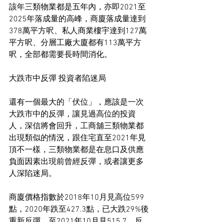
該年三類物業都是五年內，亦即2021至
2025年落成量的高峰，商廈落成量達到
378萬平方呎、私人商業樓宇達到127萬
平方呎、分層工廠大廈都有113萬平方
呎，全部都需要長時間消化。
大跌市中反彈 投資者陷迷局
還有一個最大的「伏位」，應該是一次
大跌市中的反彈，讓見過高位的投資
人，深信將會回升，工商舖三類物業都
出現類似的情況，跟住宅直至2021年見
頂不一樣，三類物業都是在息口及供應
負面因素出現前曾經反彈，或者讓更多
人深陷迷局。
商廈價格指數於2018年10月見高位599
點，2020年跌至427.3點，已大跌29%後
重新反彈，至2021年10月見515.7，反