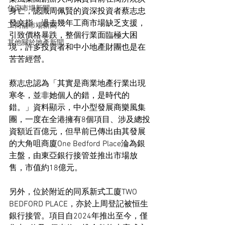
住宅市場新聞
身亡，認識周佩賢的資深投資者蔡志忠
發文指，過去幾年工商市場缺乏支援，
工商舖市場新聞
引致價格暴跌，整個行業面臨極大困
其他關於地產新聞
境，許多投資者和中小地產財團也是在
苦苦經營。
蔡志忠認為「其實是商業地產行業出現
寒冬，並非她個人的錯，是時代的
錯。」資料顯示，中小型發展商樂風集
團，一度在全港擁有8個項目、涉及總投
資額近百億元，但早前已傳出由其發展
的大角咀商廈One Bedford Place淪為銀
主盤，由東亞銀行接管並推出市場放
售，市值約18億元。
另外，位於附近的同系新式工廈TWO 
BEDFORD PLACE，亦於上周登記被恒生
銀行接管。項目自2024年推出至今，僅