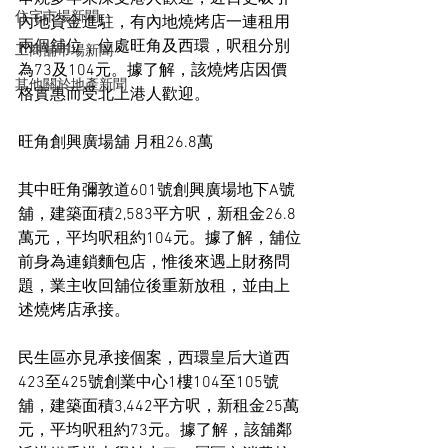
住宅市場新聞
內地資金進駐，有內地燒烤店一連租用
兩個舖位，位處旺角及西環，呎租分別
工商舖市場新聞
為73及104元。據了解，該燒烤店因價
其他關於地產新聞
格實惠而受北上港人歡迎。
旺角創興廣場舖 月租26.8萬
其中旺角彌敦道601號創興廣場地下A號
舖，建築面積2,583平方呎，新租金26.8
萬元，平均呎租約104元。據了解，舖位
前身為連鎖麵包店，惟後來遇上財務問
題，業主收回舖位後重新放租，並由上
述燒烤店承接。
民生區亦見承接個案，西環皇后大道西
423至425號創業中心1樓104至105號
舖，建築面積3,442平方呎，新租金25萬
元，平均呎租約73元。據了解，該舖鄰