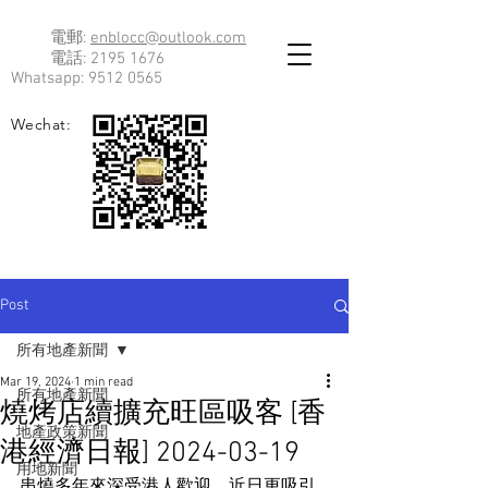
電郵:
enblocc@outlook.com
電話:
2195 1676
Whatsapp:
9512 0565
Wechat:
Post
所有地產新聞
Mar 19, 2024
1 min read
所有地產新聞
燒烤店續擴充旺區吸客 [香
地產政策新聞
港經濟日報] 2024-03-19
用地新聞
串燒多年來深受港人歡迎，近日更吸引