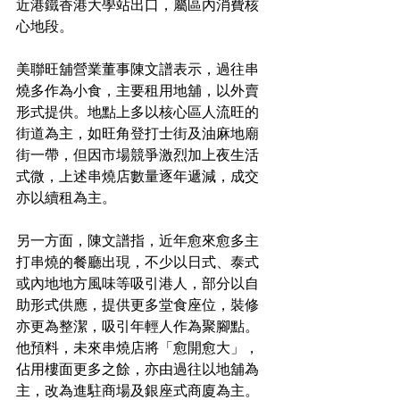
近港鐵香港大學站出口，屬區內消費核
心地段。
美聯旺舖營業董事陳文譜表示，過往串
燒多作為小食，主要租用地舖，以外賣
形式提供。地點上多以核心區人流旺的
街道為主，如旺角登打士街及油麻地廟
街一帶，但因市場競爭激烈加上夜生活
式微，上述串燒店數量逐年遞減，成交
亦以續租為主。
另一方面，陳文譜指，近年愈來愈多主
打串燒的餐廳出現，不少以日式、泰式
或內地地方風味等吸引港人，部分以自
助形式供應，提供更多堂食座位，裝修
亦更為整潔，吸引年輕人作為聚腳點。
他預料，未來串燒店將「愈開愈大」，
佔用樓面更多之餘，亦由過往以地舖為
主，改為進駐商場及銀座式商廈為主。