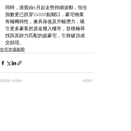
同時，港股由6月起走勢持續波動，恒生
指數更已跌穿24000點關口，豪宅物業
有極獨特性，兼具保值及升幅潛力，吸
引更多豪客把資金撥入樓市，並積極尋
找與其財力匹配的超豪宅，引致破頂成
交頻現。
住宅市場新聞
See All
Recent Posts