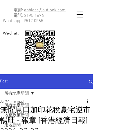
電郵:
enblocc@outlook.com
電話:
2195 1676
Whatsapp:
9512 0565
Wechat:
Post
所有地產新聞
Jul 7
1 min read
所有地產新聞
無懼息口加印花稅豪宅逆市
地產政策新聞
暢旺 - 報章 [香港經濟日報]
用地新聞