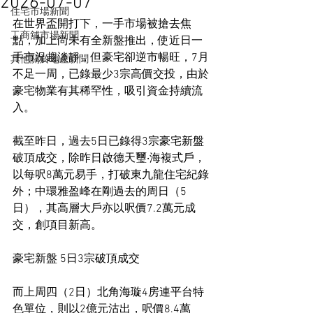
2026-07-07
住宅市場新聞
在世界盃開打下，一手市場被搶去焦
工商舖市場新聞
點，加上尚未有全新盤推出，使近日一
手市況趨淡靜，但豪宅卻逆市暢旺，7月
其他關於地產新聞
不足一周，已錄最少3宗高價交投，由於
豪宅物業有其稀罕性，吸引資金持續流
入。
截至昨日，過去5日已錄得3宗豪宅新盤
破頂成交，除昨日啟德天璽‧海複式戶，
以每呎8萬元易手，打破東九龍住宅紀錄
外；中環雅盈峰在剛過去的周日（5
日），其高層大戶亦以呎價7.2萬元成
交，創項目新高。
豪宅新盤 5日3宗破頂成交
而上周四（2日）北角海璇4房連平台特
色單位，則以2億元沽出，呎價8.4萬