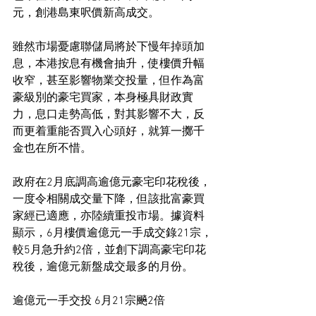
元，創港島東呎價新高成交。
雖然市場憂慮聯儲局將於下慢年掉頭加
息，本港按息有機會抽升，使樓價升幅
收窄，甚至影響物業交投量，但作為富
豪級別的豪宅買家，本身極具財政實
力，息口走勢高低，對其影響不大，反
而更着重能否買入心頭好，就算一擲千
金也在所不惜。
政府在2月底調高逾億元豪宅印花稅後，
一度令相關成交量下降，但該批富豪買
家經已適應，亦陸續重投市場。據資料
顯示，6月樓價逾億元一手成交錄21宗，
較5月急升約2倍，並創下調高豪宅印花
稅後，逾億元新盤成交最多的月份。
逾億元一手交投 6月21宗飈2倍