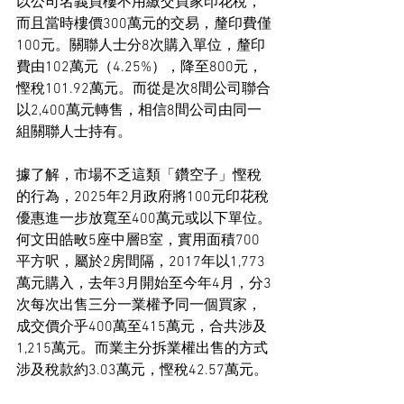
以公司名義買樓不用繳交買家印花稅，
而且當時樓價300萬元的交易，釐印費僅
100元。關聯人士分8次購入單位，釐印
費由102萬元（4.25%），降至800元，
慳稅101.92萬元。而從是次8間公司聯合
以2,400萬元轉售，相信8間公司由同一
組關聯人士持有。
據了解，市場不乏這類「鑽空子」慳稅
的行為，2025年2月政府將100元印花稅
優惠進一步放寬至400萬元或以下單位。
何文田皓畋5座中層B室，實用面積700
平方呎，屬於2房間隔，2017年以1,773
萬元購入，去年3月開始至今年4月，分3
次每次出售三分一業權予同一個買家，
成交價介乎400萬至415萬元，合共涉及
1,215萬元。而業主分拆業權出售的方式
涉及稅款約3.03萬元，慳稅42.57萬元。