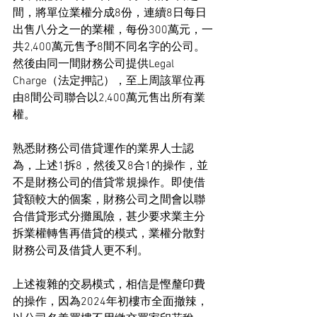
間，將單位業權分成8份，連續8日每日
出售八分之一的業權，每份300萬元，一
共2,400萬元售予8間不同名字的公司。
然後由同一間財務公司提供Legal 
Charge（法定押記），至上周該單位再
由8間公司聯合以2,400萬元售出所有業
權。
熟悉財務公司借貸運作的業界人士認
為，上述1拆8，然後又8合1的操作，並
不是財務公司的借貸常規操作。即使借
貸額較大的個案，財務公司之間會以聯
合借貸形式分攤風險，甚少要求業主分
拆業權轉售再借貸的模式，業權分散對
財務公司及借貸人更不利。
上述複雜的交易模式，相信是慳釐印費
的操作，因為2024年初樓市全面撤辣，