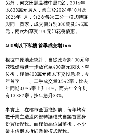
另外，何文田麗晶樓中層F室，2016年
以838萬元購入，業主於2024年10月及
2026年1月，分2次每次二分一模式轉讓
與同一買家，成交價分別300萬及345萬
元，兩次均享受100元印花稅優惠。
400萬以下私樓 首季成交增14%
根據中原地產統計，自從政府將100元印
花稅優惠進一步放寬至400萬元或以下單
位後，樓價400萬元或以下交投急增，今
年首季，一、二手成交量3,542宗，比去
年同期3,095宗上升14%。而去年全年則
有13,887宗，按年急升33%。
事實上，在樓市全面撤辣前，每年均有
數千業主透過內部轉讓模式自製首置身
份買樓慳稅。而樓價高位回落後，不少
業主借機以拆細業權模式慳稅。