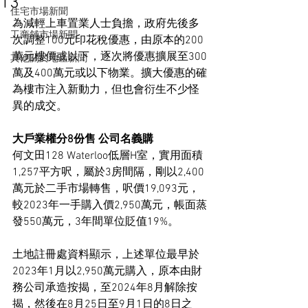
13
住宅市場新聞
為減輕上車置業人士負擔，政府先後多
工商舖市場新聞
次調整100元印花稅優惠，由原本的200
萬元樓價或以下，逐次將優惠擴展至300
其他關於地產新聞
萬及400萬元或以下物業。擴大優惠的確
為樓市注入新動力，但也會衍生不少怪
異的成交。
大戶業權分8份售 公司名義購
何文田128 Waterloo低層H室，實用面積
1,257平方呎，屬於3房間隔，剛以2,400
萬元於二手市場轉售，呎價19,093元，
較2023年一手購入價2,950萬元，帳面蒸
發550萬元，3年間單位貶值19%。
土地註冊處資料顯示，上述單位最早於
2023年1月以2,950萬元購入，原本由財
務公司承造按揭，至2024年8月解除按
揭，然後在8月25日至9月1日的8日之