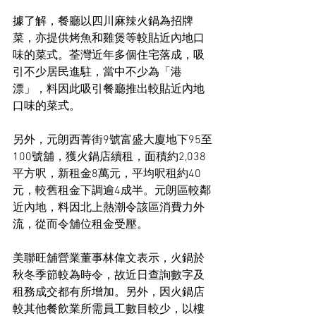
據了解，餐廳以四川麻辣火鍋為招牌
菜，亦提供烤魚和雞煲等較貼近內地口
味的菜式。荃灣近年多個住宅落成，吸
引不少居民進駐，當中不少為「港
漂」，料因此吸引餐廳推出較貼近內地
口味的菜式。
另外，元朗西菁街9號富盛大廈地下95至
100號舖，獲火鍋店續租，面積約2,038
平方呎，新租金8萬元，平均呎租約40
元，較舊租金下調逾4成半。元朗區較鄰
近內地，料因北上熱潮令該區消費力外
流，從而令舖位租金受壓。
美聯旺舖營業董事林偉文表示，火鍋於
秋冬季節較為時令，故近日查詢數字及
租務成交都有所增加。另外，因火鍋店
較其他餐飲業所需員工數目較少，以樓