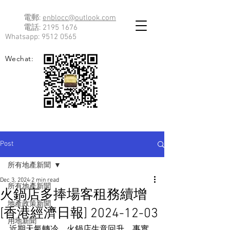
電郵:
enblocc@outlook.com
電話:
2195 1676
Whatsapp:
9512 0565
Wechat:
Post
所有地產新聞
Dec 3, 2024
2 min read
所有地產新聞
火鍋店多捧場客租務續增
地產政策新聞
[香港經濟日報] 2024-12-03
用地新聞
近期天氣轉冷，火鍋店生意回升。事實