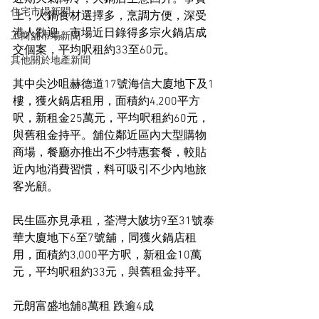
住宅市場新聞
上，火鍋食材選擇多，烹調方便，深受
港人歡迎。市場近日錄得多宗火鍋店成
工商舖市場新聞
交個案，平均呎租約33至60元。
其他關於地產新聞
其中尖沙咀赫德道17號海信大廈地下及1
樓，獲火鍋店租用，面積約4,200平方
呎，新租金25萬元，平均呎租約60元，
與舊租金持平。舖位鄰近區內大型購物
商場，餐廳亦推出不少特惠套餐，較貼
近內地消費習慣，料可吸引不少內地旅
客光顧。
民生區亦見承租，荃灣大陂坊9至31號泰
華大廈地下6至7號舖，同獲火鍋店租
用，面積約3,000平方呎，新租金10萬
元，平均呎租約33元，與舊租金持平。
元朗富盛地舖8萬租 跌逾4成