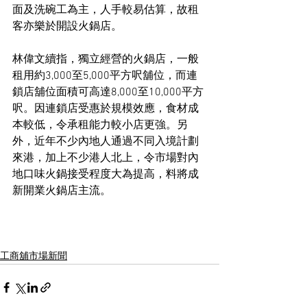
面及洗碗工為主，人手較易估算，故租
客亦樂於開設火鍋店。
林偉文續指，獨立經營的火鍋店，一般
租用約3,000至5,000平方呎舖位，而連
鎖店舖位面積可高達8,000至10,000平方
呎。因連鎖店受惠於規模效應，食材成
本較低，令承租能力較小店更強。另
外，近年不少內地人通過不同入境計劃
來港，加上不少港人北上，令市場對內
地口味火鍋接受程度大為提高，料將成
新開業火鍋店主流。
工商舖市場新聞