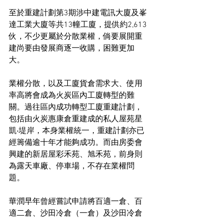
至於重建計劃第3期涉中建電訊大廈及峯
達工業大廈等共13幢工廈，提供約2,613
伙，不少更屬於分散業權，倘要展開重
建尚要由發展商逐一收購，困難更加
大。
業權分散，以及工廈貨倉需求大、使用
率高將會成為火炭區內工廈轉型的難
關。過往區內成功轉型工廈重建計劃，
包括由火炭惠康倉重建成的私人屋苑星
凱‧堤岸，本身業權統一，重建計劃亦已
經籌備逾十年才能夠成功。而由房委會
興建的新居屋彩禾苑、旭禾苑，前身則
為露天車廠、停車場，不存在業權問
題。
華潤早年曾經嘗試申請將百適一倉、百
適二倉、沙田冷倉（一倉）及沙田冷倉