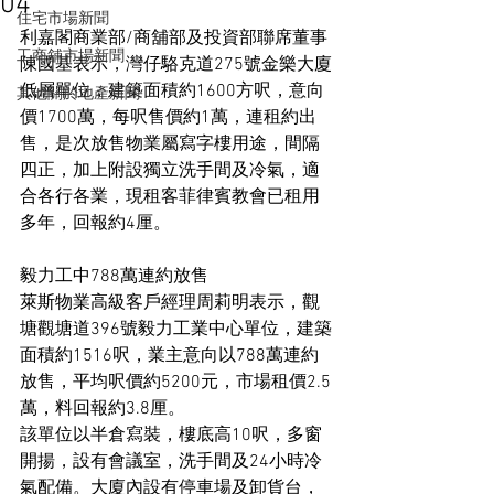
04
住宅市場新聞
利嘉閣商業部/商舖部及投資部聯席董事
工商舖市場新聞
陳國基表示，灣仔駱克道275號金樂大廈
低層單位，建築面積約1600方呎，意向
其他關於地產新聞
價1700萬，每呎售價約1萬，連租約出
售，是次放售物業屬寫字樓用途，間隔
四正，加上附設獨立洗手間及冷氣，適
合各行各業，現租客菲律賓教會已租用
多年，回報約4厘。
毅力工中788萬連約放售
萊斯物業高級客戶經理周莉明表示，觀
塘觀塘道396號毅力工業中心單位，建築
面積約1516呎，業主意向以788萬連約
放售，平均呎價約5200元，市場租價2.5
萬，料回報約3.8厘。
該單位以半倉寫裝，樓底高10呎，多窗
開揚，設有會議室，洗手間及24小時冷
氣配備。大廈內設有停車場及卸貨台，