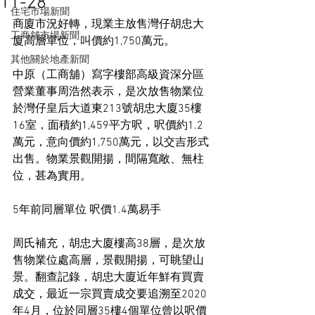
11-28
住宅市場新聞
商廈市況好轉，現業主放售灣仔胡忠大
工商舖市場新聞
廈高層單位，叫價約1,750萬元。
其他關於地產新聞
中原（工商舖）寫字樓部高級資深分區
營業董事周浩然表示，是次放售物業位
於灣仔皇后大道東213號胡忠大廈35樓
16室，面積約1,459平方呎，呎價約1.2
萬元，意向價約1,750萬元，以交吉形式
出售。物業景觀開揚，間隔寬敞、無柱
位，甚為實用。
5年前同層單位 呎價1.4萬易手
周氏補充，胡忠大廈樓高38層，是次放
售物業位處高層，景觀開揚，可眺望山
景。翻查記錄，胡忠大廈近年鮮有買賣
成交，最近一宗買賣成交要追溯至2020
年4月，位於同層35樓4個單位曾以呎價