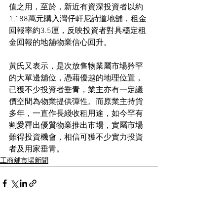
值之用，至於，新近有資深投資者以約
1,188萬元購入灣仔軒尼詩道地舖，租金
回報率約3.5厘，反映投資者對具穩定租
金回報的地舖物業信心回升。
黃氏又表示，是次放售物業屬市場矜罕
的大單邊舖位，憑藉優越的地理位置，
已獲不少投資者垂青，業主亦有一定議
價空間為物業提供彈性。而原業主持貨
多年，一直作長綫收租用途，如今罕有
割愛釋出優質物業推出市場，實屬市場
難得投資機會，相信可獲不少實力投資
者及用家垂青。
工商舖市場新聞