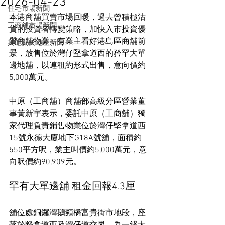
2026-04-23
住宅市場新聞
本港商舖買賣市場回暖，過去曾積極沽
工商舖市場新聞
貨的投資者轉變策略，加快入市投資優
質商舖物業，有業主看好港島區商舖前
其他關於地產新聞
景，放售位於灣仔堅拿道西的矜罕大單
邊地舖，以連租約形式出售，意向價約
5,000萬元。
中原（工商舖）商舖部高級分區營業董
事黃新宇表示，委託中原（工商舖）獨
家代理負責銷售物業位於灣仔堅拿道西
15號永德大廈地下G18A號舖，面積約
550平方呎，業主叫價約5,000萬元，意
向呎價約90,909元。
罕有大單邊舖 租金回報4.3厘
舖位處銅鑼灣鵝頸橋富貴街市地段，座