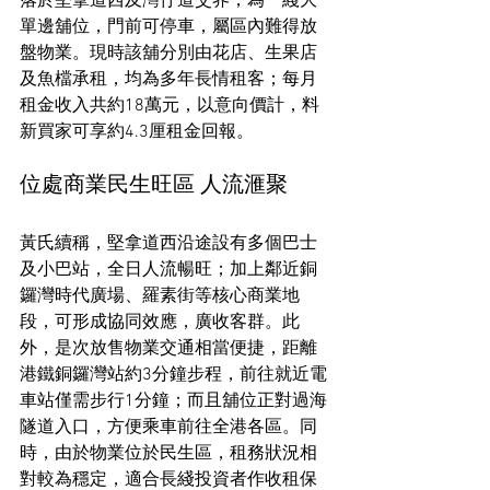
落於堅拿道西及灣仔道交界，為一綫大
單邊舖位，門前可停車，屬區內難得放
盤物業。現時該舖分別由花店、生果店
及魚檔承租，均為多年長情租客；每月
租金收入共約18萬元，以意向價計，料
新買家可享約4.3厘租金回報。
位處商業民生旺區 人流滙聚
黃氏續稱，堅拿道西沿途設有多個巴士
及小巴站，全日人流暢旺；加上鄰近銅
鑼灣時代廣場、羅素街等核心商業地
段，可形成協同效應，廣收客群。此
外，是次放售物業交通相當便捷，距離
港鐵銅鑼灣站約3分鐘步程，前往就近電
車站僅需步行1分鐘；而且舖位正對過海
隧道入口，方便乘車前往全港各區。同
時，由於物業位於民生區，租務狀況相
對較為穩定，適合長綫投資者作收租保