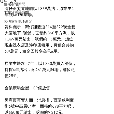
04-29
住宅市場新聞
灣仔謝斐道地舖以1,369萬沽，原業主4
工商舖市場新聞
年蝕461萬離場。
其他關於地產新聞
資料顯示，灣仔謝斐道314至322號金碧
大廈地下1號舖，面積約860平方呎，以
1,369萬元沽出，呎價約1.6萬元。舖位
現由洗衣店及沖印店租用，月租合共約
6.9萬元，租金回報率高見6厘。
原業主於2022年，以1,830萬買入舖位，
持貨4年沽出，蝕461萬元離場，舖位貶
值25%。
企業廣場全層 1.09億放售
另商廈買賣方面，消息指，西環威利麻
街6號中高層04室，面積約698平方呎，
以650萬元沽出，呎價約9,312元。