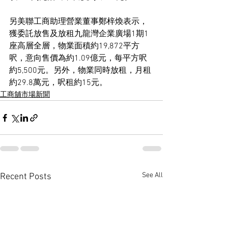
另美聯工商助理營業董事鄭梓煥表示，
獲委託放售及放租九龍灣企業廣場1期1
座高層全層，物業面積約19,872平方
呎，意向售價為約1.09億元，每平方呎
約5,500元。另外，物業同時放租，月租
約29.8萬元，呎租約15元。
工商舖市場新聞
See All
Recent Posts