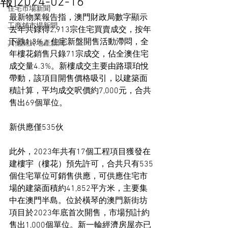
報]2024-02-16
住宅市場新聞
最新物業報告指，澳門財政局數字顯示
工商舖市場新聞
去年共錄得2,913宗住宅買賣成交，按年
下跌1.3%。住宅新盤開售活動滯悶，全
其他關於地產新聞
年樓花銷售只錄71宗成交，佔全澳住宅
成交量4.3%。新樓成交主要由路環珀悅
帶動，該項目開售價格吸引，以建築面
積計算，平均成交呎價約7,000元，合共
售出69個單位。
新供應僅535伙
此外，2023年共有17個工程項目獲發在
建樓宇（樓花）預先許可，合共只有535
個住宅單位可銷售供應，可供應住宅市
場的建築面積約41,852平方米，主要集
中在澳門半島。位於橫琴的澳門新街坊
項目於2023年底首次開售，市場預計約
售出1,000個單位。新一輪經濟房屋亦已