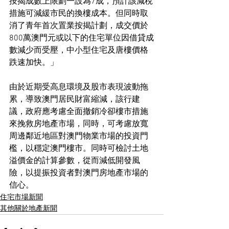
按揭成數上限劃一設為7成，預計該減稅
措施可減緩市民的換樓成本。但同時取
消了青年首次置業按揭計劃，成交價於
800萬澳門元或以下的住宅單位因借貸成
數減少而受壓，中小型住宅及唐樓價格
跌速加快。」
由於近期受高息環境及股市表現波動拖
累，導致澳門居民財富縮減，該行建
議，政府應考慮全面撤銷冷卻樓市措施
來挽救房地產市場，同時，可考慮放寬
周邊鄰近地區對澳門物業市場的投資門
檻，以穩定澳門樓市。同時可檢討土地
溢價金的計算參數，從而減低開發風
險，以提振投資者對澳門房地產市場的
信心。
住宅市場新聞
其他關於地產新聞