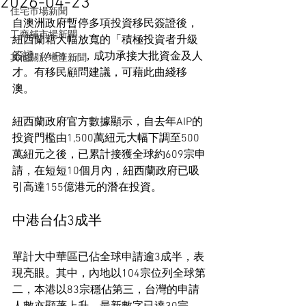
2026-04-23
住宅市場新聞
自澳洲政府暫停多項投資移民簽證後，
工商舖市場新聞
紐西蘭藉大幅放寬的「積極投資者升級
簽證（AIP）」，成功承接大批資金及人
其他關於地產新聞
才。有移民顧問建議，可藉此曲綫移
澳。
紐西蘭政府官方數據顯示，自去年AIP的
投資門檻由1,500萬紐元大幅下調至500
萬紐元之後，已累計接獲全球約609宗申
請，在短短10個月內，紐西蘭政府已吸
引高達155億港元的潛在投資。
中港台佔3成半
單計大中華區已佔全球申請逾3成半，表
現亮眼。其中，內地以104宗位列全球第
二，本港以83宗穩佔第三，台灣的申請