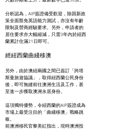
人數亦顯著上升，最新數字已達30宗。
分析認為，AIP簽證備受歡迎，除因新政
策全面豁免英語能力測試，亦沒有年齡
限制及營商經驗要求。另外，申請者的
居住要求亦大幅縮減，只需3年內於紐西
蘭累計住滿21日即可。
經紐西蘭曲綫移澳
另外，由於澳紐兩國之間已簽訂「跨塔
斯曼旅遊協議」，取得紐西蘭公民身份
後，即可無縫前往澳洲生活及工作，甚
至進一步獲取澳洲永居身份。
這項獨特優勢，令紐西蘭的AIP簽證成為
市場上最受注目的「曲綫移澳」戰略跳
板。
前澳洲移民官黎美紅指出，現時澳洲投