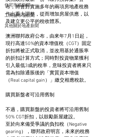
住宅市場新聞
布，將會對實施多年的兩項房地產稅務
作出重大調整，從而增加房屋供應，以
工商舖市場新聞
及建立更公平的稅收體系。
其他關於地產新聞
澳洲聯邦政府公布，由來年7月1日起，
現行高達50%的資本增值稅（CGT）固定
折扣將被正式取消，並改用基於通脹率
的折扣計算方式；同時對投資物業獲利
引入最低3成的稅率，意味投資者將來只
需為扣除通脹後的「實質資本增值
（Real capital gain）」繳交相應稅款。
購買新盤者可沿用舊制
不過，購買新盤的投資者將可沿用舊制
50% CGT折扣，以鼓勵新屋建設。
至於向來備受爭議的負扣稅（Negative 
gearing），聯邦政府明言，未來的稅務