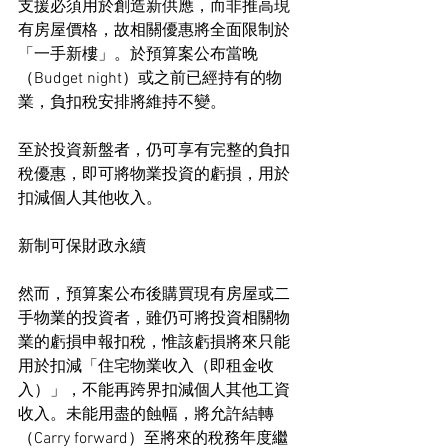
支援必須用於創造新供應，而非推高現
有房屋價格，故相關優惠將全面限制於
「一手新樓」。於預算案公布當晚
（Budget night）或之前已經持有的物
業，負扣稅安排將維持不變。
至於投資新盤者，仍可享有完整的負扣
稅優惠，即可將物業投資的虧損，用於
扣減個人其他收入。
新制可保財政永續
然而，預算案公布後購買現有房屋或二
手物業的投資者，雖仍可將投資相關物
業的虧損申報扣稅，惟該虧損將來只能
用於扣減「住宅物業收入（即租金收
入）」，不能再跨界扣減個人其他工資
收入。未能用盡的蝕幅，將允許結轉
（Carry forward）至將來的稅務年度繼