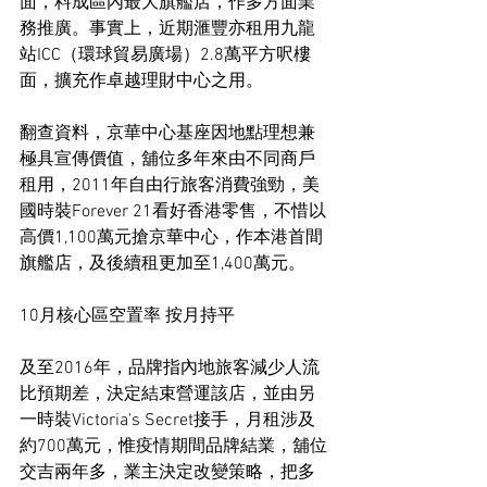
面，料成區內最大旗艦店，作多方面業
務推廣。事實上，近期滙豐亦租用九龍
站ICC（環球貿易廣場）2.8萬平方呎樓
面，擴充作卓越理財中心之用。
翻查資料，京華中心基座因地點理想兼
極具宣傳價值，舖位多年來由不同商戶
租用，2011年自由行旅客消費強勁，美
國時裝Forever 21看好香港零售，不惜以
高價1,100萬元搶京華中心，作本港首間
旗艦店，及後續租更加至1,400萬元。
10月核心區空置率 按月持平
及至2016年，品牌指內地旅客減少人流
比預期差，決定結束營運該店，並由另
一時裝Victoria's Secret接手，月租涉及
約700萬元，惟疫情期間品牌結業，舖位
交吉兩年多，業主決定改變策略，把多