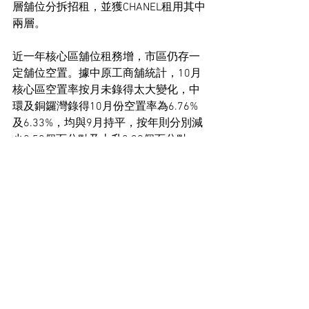
層舖位分拆招租，並獲CHANEL租用其中
兩層。
近一年核心區舖位租務增，市區仍存一
定舖位空置。據中原工商舖統計，10月
核心區空置率按月未錄得太大變化，中
環及銅鑼灣錄得10月份空置率為6.76%
及6.33%，均與9月持平，按年則分別減
少0.53個百分點及上升0.39個百分點。
工商舖市場新聞
See All
Recent Posts