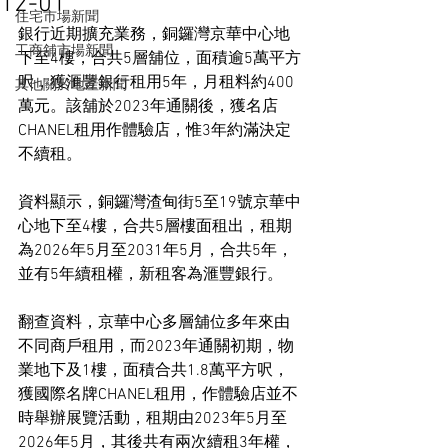
12-01
住宅市場新聞
銀行近期擴充業務，銅鑼灣京華中心地
工商舖市場新聞
下至4樓，合共5層舖位，面積逾5萬平方
呎，獲滙豐銀行租用5年，月租料約400
其他關於地產新聞
萬元。該舖於2023年通關後，獲名店
CHANEL租用作體驗店，惟3年約滿決定
不續租。
資料顯示，銅鑼灣渣甸街5至19號京華中
心地下至4樓，合共5層樓面租出，租期
為2026年5月至2031年5月，合共5年，
並有5年續租權，新租客為滙豐銀行。
翻查資料，京華中心多層舖位多年來由
不同商戶租用，而2023年通關初期，物
業地下及1樓，面積合共1.8萬平方呎，
獲國際名牌CHANEL租用，作體驗店並不
時舉辦展覽活動，租期由2023年5月至
2026年5月，其後共有兩次續租3年權，