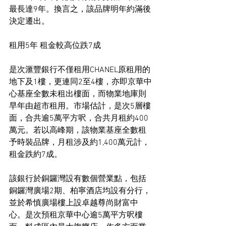
最長達9年。換言之，該品牌明年約滿後
決定遷出。
租用5年 租金較高位跌7成
是次滙豐銀行不僅租用CHANEL原租用的
地下及1樓，更連同2至4樓，亦即京華中
心基座全數未租出樓面，而物業地庫則
早年由超市租用。市場估計，是次5層樓
面，合共逾5萬平方呎，合共月租約400
萬元。若以高峰期，該物業基座全數租
予時裝品牌，月租涉及約1,400萬元計，
租金跌約7成。
該銀行於銅鑼灣設有數個營業點，包括
銅鑼灣廣場2期、柏寧酒店均設有分行，
並於希慎廣場樓上設卓越尊尚財富中
心。是次預租京華中心逾5萬平方呎樓