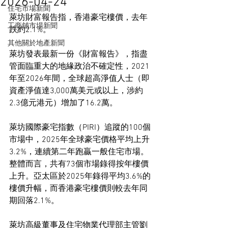
2026-04-24
住宅市場新聞
萊坊財富報告指，香港豪宅樓價，去年
工商舖市場新聞
跌約2.1%。
其他關於地產新聞
萊坊發表最新一份《財富報告》，指盡
管面臨重大的地緣政治不確定性，2021
年至2026年間，全球超高淨值人士（即
資產淨值達3,000萬美元或以上，涉約
2.3億元港元）增加了16.2萬。
萊坊國際豪宅指數（PIRI）追蹤的100個
市場中，2025年全球豪宅價格平均上升
3.2%，連續第二年跑贏一般住宅市場。
整體而言，共有73個市場錄得按年樓價
上升。亞太區於2025年錄得平均3.6%的
樓價升幅，而香港豪宅樓價則較去年同
期回落2.1%。
萊坊高級董事及住宅物業代理部主管劉